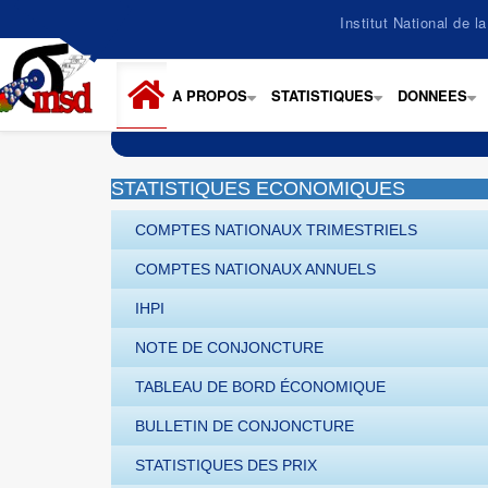
Aller
Institut National de 
au
contenu
principal
A PROPOS
STATISTIQUES
DONNEES
+
+
+
STATISTIQUES ECONOMIQUES
COMPTES NATIONAUX TRIMESTRIELS
COMPTES NATIONAUX ANNUELS
IHPI
NOTE DE CONJONCTURE
TABLEAU DE BORD ÉCONOMIQUE
BULLETIN DE CONJONCTURE
STATISTIQUES DES PRIX