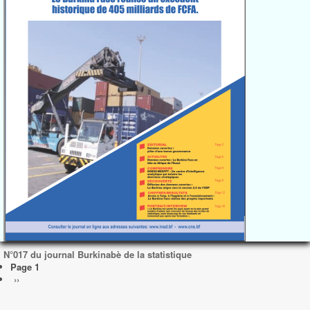
N°017 du journal Burkinabè de la statistique
Pagination
Page 1
Page
››
suivante