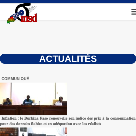
Aller
au
contenu
principal
ACTUALITÉS
COMMUNIQUÉ
𝐈𝐧𝐟𝐥𝐚𝐭𝐢𝐨𝐧 : 𝐥𝐞 𝐁𝐮𝐫𝐤𝐢𝐧𝐚 𝐅𝐚𝐬𝐨 𝐫𝐞𝐧𝐨𝐮𝐯𝐞𝐥𝐥𝐞 𝐬𝐨𝐧 𝐢𝐧𝐝𝐢𝐜𝐞 𝐝𝐞𝐬 𝐩𝐫𝐢𝐱 𝐚̀ 𝐥𝐚 𝐜𝐨𝐧𝐬𝐨𝐦𝐦𝐚𝐭𝐢𝐨𝐧
𝐩𝐨𝐮𝐫 𝐝𝐞𝐬 𝐝𝐨𝐧𝐧𝐞́𝐞𝐬 𝐟𝐢𝐚𝐛𝐥𝐞𝐬 𝐞𝐭 𝐞𝐧 𝐚𝐝𝐞́𝐪𝐮𝐚𝐭𝐢𝐨𝐧 𝐚𝐯𝐞𝐜 𝐥𝐞𝐬 𝐫𝐞́𝐚𝐥𝐢𝐭𝐞́𝐬