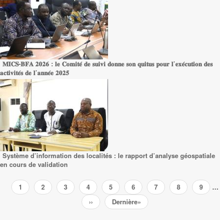
𝐌𝐈𝐂𝐒-𝐁𝐅𝐀 𝟐𝟎𝟐𝟔 : 𝐥𝐞 𝐂𝐨𝐦𝐢𝐭𝐞́ 𝐝𝐞 𝐬𝐮𝐢𝐯𝐢 𝐝𝐨𝐧𝐧𝐞 𝐬𝐨𝐧 𝐪𝐮𝐢𝐭𝐮𝐬 𝐩𝐨𝐮𝐫 𝐥’𝐞𝐱𝐞́𝐜𝐮𝐭𝐢𝐨𝐧 𝐝𝐞𝐬
𝐚𝐜𝐭𝐢𝐯𝐢𝐭𝐞́𝐬 𝐝𝐞 𝐥’𝐚𝐧𝐧𝐞́𝐞 𝟐𝟎𝟐𝟓
Système d’information des localités : le rapport d’analyse géospatiale
en cours de validation
Pagination
Page
1
Page
2
Page
3
Page
4
Page
5
Page
6
Page
7
Page
8
Page
9
…
courante
Page
››
Dernière
Dernière»
suivante
page