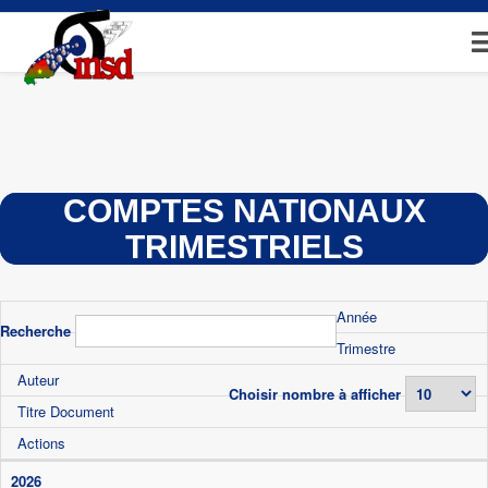
Aller
au
contenu
principal
COMPTES NATIONAUX
TRIMESTRIELS
Année
Recherche
Trimestre
Auteur
Choisir nombre à afficher
Titre Document
Actions
2026