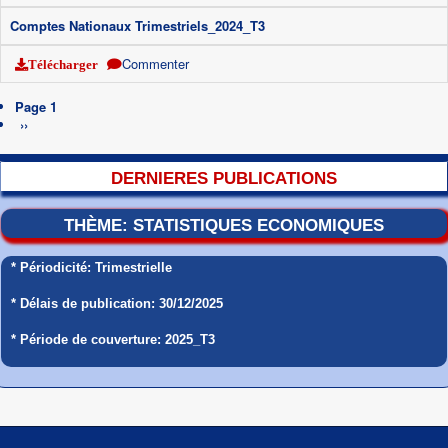
Comptes Nationaux Trimestriels_2024_T3
Commenter
Télécharger
Pagination
Page 1
Page
››
suivante
DERNIERES PUBLICATIONS
THÈME: STATISTIQUES ECONOMIQUES
* Périodicité: Trimestrielle
* Délais de publication: 30/12/2025
* Période de couverture: 2025_T3