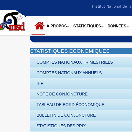
Aller
Institut National de 
au
contenu
principal
A PROPOS
STATISTIQUES
DONNEES
+
+
+
STATISTIQUES ECONOMIQUES
COMPTES NATIONAUX TRIMESTRIELS
COMPTES NATIONAUX ANNUELS
IHPI
NOTE DE CONJONCTURE
TABLEAU DE BORD ÉCONOMIQUE
BULLETIN DE CONJONCTURE
STATISTIQUES DES PRIX