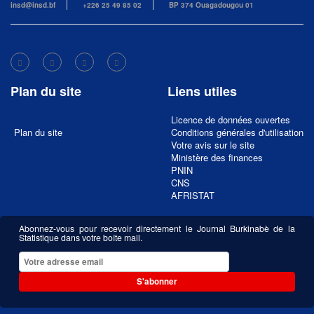
insd@insd.bf
+226 25 49 85 02
BP 374 Ouagadougou 01
Plan du site
Liens utiles
Licence de données ouvertes
Plan du site
Conditions générales d'utilisation
Votre avis sur le site
Ministère des finances
PNIN
CNS
AFRISTAT
Abonnez-vous pour recevoir directement le Journal Burkinabè de la
Statistique dans votre boîte mail.
S'abonner