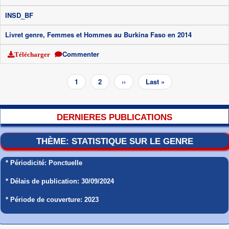
INSD_BF
Livret genre, Femmes et Hommes au Burkina Faso en 2014
Commenter
Télécharger
Pagination
Page
1
Page
2
Page
››
Dernière
Last »
courante
suivante
page
DERNIERES PUBLICATIONS
THÈME: STATISTIQUE SUR LE GENRE
* Périodicité: Ponctuelle
* Délais de publication: 30/09/2024
* Période de couverture: 2023