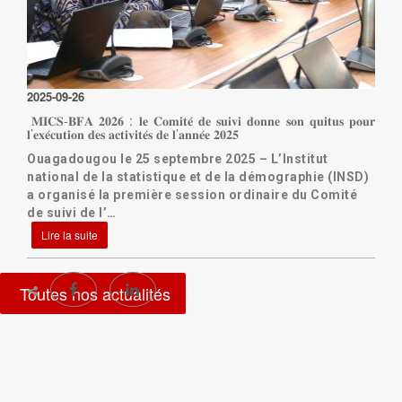
2025-09-26
𝐌𝐈𝐂𝐒-𝐁𝐅𝐀 𝟐𝟎𝟐𝟔 : 𝐥𝐞 𝐂𝐨𝐦𝐢𝐭𝐞́ 𝐝𝐞 𝐬𝐮𝐢𝐯𝐢 𝐝𝐨𝐧𝐧𝐞 𝐬𝐨𝐧 𝐪𝐮𝐢𝐭𝐮𝐬 𝐩𝐨𝐮𝐫
𝐥’𝐞𝐱𝐞́𝐜𝐮𝐭𝐢𝐨𝐧 𝐝𝐞𝐬 𝐚𝐜𝐭𝐢𝐯𝐢𝐭𝐞́𝐬 𝐝𝐞 𝐥’𝐚𝐧𝐧𝐞́𝐞 𝟐𝟎𝟐𝟓
Ouagadougou le 25 septembre 2025 – L’Institut
national de la statistique et de la démographie (INSD)
a organisé la première session ordinaire du Comité
de suivi de l’…
Lire la suite
Toutes nos actualités