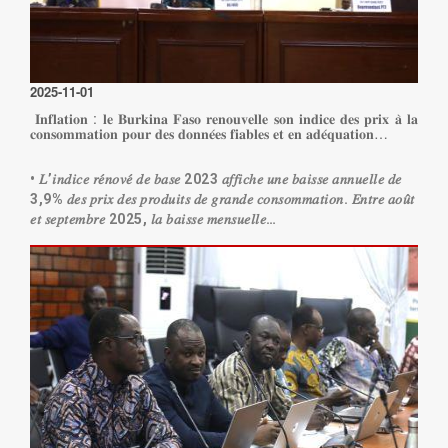
2025-11-01
𝐈𝐧𝐟𝐥𝐚𝐭𝐢𝐨𝐧 : 𝐥𝐞 𝐁𝐮𝐫𝐤𝐢𝐧𝐚 𝐅𝐚𝐬𝐨 𝐫𝐞𝐧𝐨𝐮𝐯𝐞𝐥𝐥𝐞 𝐬𝐨𝐧 𝐢𝐧𝐝𝐢𝐜𝐞 𝐝𝐞𝐬 𝐩𝐫𝐢𝐱 𝐚̀ 𝐥𝐚
𝐜𝐨𝐧𝐬𝐨𝐦𝐦𝐚𝐭𝐢𝐨𝐧 𝐩𝐨𝐮𝐫 𝐝𝐞𝐬 𝐝𝐨𝐧𝐧𝐞́𝐞𝐬 𝐟𝐢𝐚𝐛𝐥𝐞𝐬 𝐞𝐭 𝐞𝐧 𝐚𝐝𝐞́𝐪𝐮𝐚𝐭𝐢𝐨𝐧…
• 𝐿’𝑖𝑛𝑑𝑖𝑐𝑒 𝑟𝑒́𝑛𝑜𝑣𝑒́ 𝑑𝑒 𝑏𝑎𝑠𝑒 2023 𝑎𝑓𝑓𝑖𝑐ℎ𝑒 𝑢𝑛𝑒 𝑏𝑎𝑖𝑠𝑠𝑒 𝑎𝑛𝑛𝑢𝑒𝑙𝑙𝑒 𝑑𝑒
3,9% 𝑑𝑒𝑠 𝑝𝑟𝑖𝑥 𝑑𝑒𝑠 𝑝𝑟𝑜𝑑𝑢𝑖𝑡𝑠 𝑑𝑒 𝑔𝑟𝑎𝑛𝑑𝑒 𝑐𝑜𝑛𝑠𝑜𝑚𝑚𝑎𝑡𝑖𝑜𝑛. 𝐸𝑛𝑡𝑟𝑒 𝑎𝑜𝑢̂𝑡
𝑒𝑡 𝑠𝑒𝑝𝑡𝑒𝑚𝑏𝑟𝑒 2025, 𝑙𝑎 𝑏𝑎𝑖𝑠𝑠𝑒 𝑚𝑒𝑛𝑠𝑢𝑒𝑙𝑙𝑒…
Lire la suite