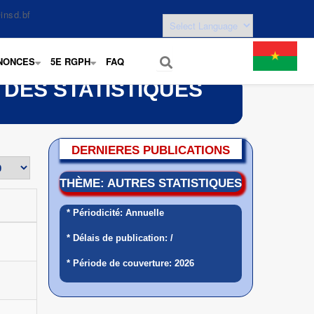
insd.bf
NONCES
5E RGPH
FAQ
+
+
 DES STATISTIQUES
DERNIERES PUBLICATIONS
THÈME: AUTRES STATISTIQUES
* Périodicité: Annuelle
* Délais de publication: /
* Période de couverture: 2026