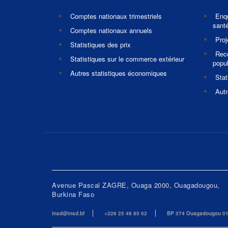
Comptes nationaux trimestriels
Enq
santé
Comptes nationaux annuels
Pro
Statistiques des prix
Rec
Statistiques sur le commerce extérieur
popul
Autres statistiques économiques
Stat
Autr
Avenue Pascal ZAGRE, Ouaga 2000, Ouagadougou,
Burkina Faso
insd@insd.bf
+226 25 49 85 02
BP 374 Ouagadougou 0