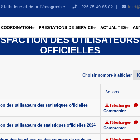
la Statistique et de la Démographie
+226 25 49 85 02
insd@
COORDINATION
PRESTATIONS DE SERVICE
ACTUALITES
AN
+
+
+
SFACTION DES UTILISATEURS
OFFICIELLES
Choisir nombre à afficher
Actions
on des utilisateurs des statistiques officielles
Télécharger
Commenter
Télécharger
on des utilisateurs de statistiques officielles 2024
Commenter
ction des bénéficiaires des services de santé au
Télécharger