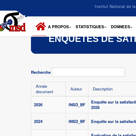
Aller
Institut National de 
au
contenu
principal
A PROPOS
STATISTIQUES
DONNEES
+
+
+
ENQUETES DE SATI
Recherche
Année
Auteur
Description
document
Enquête sur la satisfacti
2026
INSD_BF
2026
2024
INSD_BF
Enquête sur la satisfacti
Evaluation de la satisfa