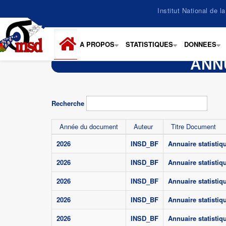
Aller
Institut National de 
au
contenu
principal
A PROPOS
STATISTIQUES
DONNEES
+
+
+
ANN
Recherche
Année du document
Auteur
Titre Document
2026
INSD_BF
Annuaire statistiq
2026
INSD_BF
Annuaire statistiq
2026
INSD_BF
Annuaire statistiq
2026
INSD_BF
Annuaire statistiq
2026
INSD_BF
Annuaire statistiq