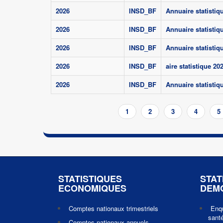
2026
INSD_BF
Annuaire statistiq
2026
INSD_BF
Annuaire statisti
2026
INSD_BF
Annuaire statistiq
2026
INSD_BF
aire statistique 20
2026
INSD_BF
Annuaire statistiq
Pagination
Page
1
Page
2
Page
3
Page
4
P
5
courante
STATISTIQUES
STAT
ECONOMIQUES
DEM
Comptes nationaux trimestriels
Enq
santé
Comptes nationaux annuels