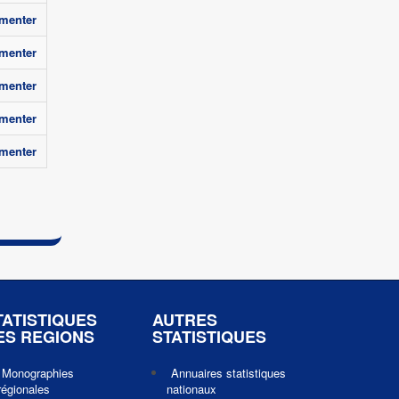
menter
menter
menter
menter
menter
TATISTIQUES
AUTRES
ES REGIONS
STATISTIQUES
Monographies
Annuaires statistiques
régionales
nationaux