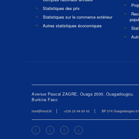
Pro
Statistiques des prix
Rec
Statistiques sur le commerce extérieur
popul
Autres statistiques économiques
Stat
Autr
Avenue Pascal ZAGRE, Ouaga 2000, Ouagadougou,
Burkina Faso
insd@insd.bf
+226 25 49 85 02
BP 374 Ouagadougou 0