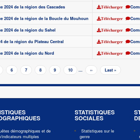
ue 2024 de la région des Cascades
Com
Télécharger
que 2024 de la région de la Boucle du Mouhoun
Com
Télécharger
ue 2024 de la région du Sahel
Com
Télécharger
24 de la région du Plateau Central
Com
Télécharger
ue 2024 de la région du Nord
Com
Télécharger
age
Page
6
Page
7
Page
8
Page
9
Page
10
…
Page
››
Dernière
Last »
suivante
page
ISTIQUES
STATISTIQUES
S
OGRAPHIQUES
SOCIALES
D
uêtes démographiques et de
Statistiques sur le
/indicateurs multiples
genre