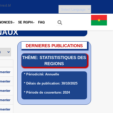
insd.bf
NONCES
5E RGPH
FAQ
+
+
NAUX
DERNIERES PUBLICATIONS
THÈME: STATISTISTIQUES DES
REGIONS
menter
* Périodicité: Annuelle
menter
* Délais de publication: 30/10/2025
menter
* Période de couverture: 2024
menter
menter