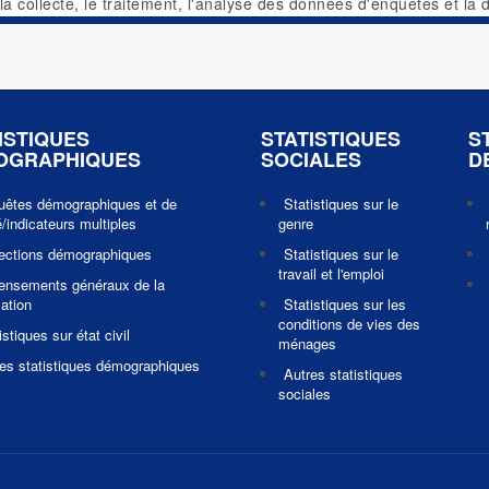
, la collecte, le traitement, l'analyse des données d'enquêtes et la
ISTIQUES
STATISTIQUES
S
OGRAPHIQUES
SOCIALES
D
uêtes démographiques et de
Statistiques sur le
/indicateurs multiples
genre
jections démographiques
Statistiques sur le
travail et l'emploi
ensements généraux de la
ation
Statistiques sur les
conditions de vies des
istiques sur état civil
ménages
es statistiques démographiques
Autres statistiques
sociales