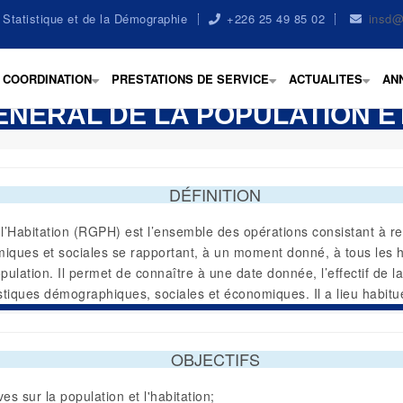
la Statistique et de la Démographie
+226 25 49 85 02
insd@
COORDINATION
PRESTATIONS DE SERVICE
ACTUALITES
AN
+
+
+
ÉRAL DE LA POPULATION ET
DÉFINITION
Habitation (RGPH) est l’ensemble des opérations consistant à recue
ues et sociales se rapportant, à un moment donné, à tous les ha
pulation. Il permet de connaître à une date donnée, l’effectif de la 
istiques démographiques, sociales et économiques. Il a lieu habitu
OBJECTIFS
es sur la population et l'habitation;