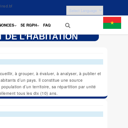
insd.bf
NONCES
5E RGPH
FAQ
+
+
 DE L’HABITATION
illir, à grouper, à évaluer, à analyser, à publier et
bitants d’un pays. Il constitue une source
population d’un territoire, sa répartition par unité
ellement tous les dix (10) ans.