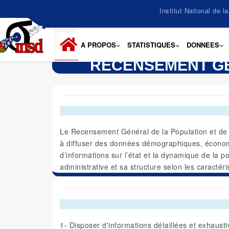
Aller
Institut National de 
au
contenu
principal
A PROPOS
STATISTIQUES
DONNEES
+
+
+
RECENSEMENT GÉN
Le Recensement Général de la Population et de l’
à diffuser des données démographiques, économiq
d’informations sur l’état et la dynamique de la po
administrative et sa structure selon les caractér
1- Disposer d'informations détaillées et exhaustiv