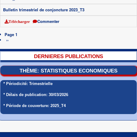
Bulletin trimestriel de conjoncture 2023_T3
Commenter
Télécharger
Pagination
Page 1
Page
››
suivante
DERNIERES PUBLICATIONS
THÈME: STATISTIQUES ECONOMIQUES
* Périodicité: Trimestrielle
* Délais de publication: 30/03/2026
* Période de couverture: 2025_T4