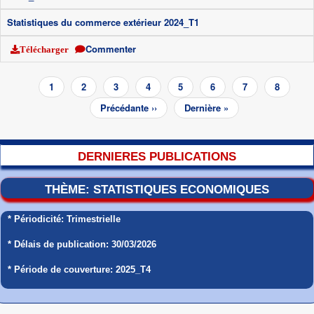
Statistiques du commerce extérieur 2024_T1
Commenter
Télécharger
Pagination
Page
1
Page
2
Page
3
Page
4
Page
5
Page
6
Page
7
Page
8
courante
Page
Précédante ››
Dernière
Dernière »
suivante
page
DERNIERES PUBLICATIONS
THÈME: STATISTIQUES ECONOMIQUES
* Périodicité: Trimestrielle
* Délais de publication: 30/03/2026
* Période de couverture: 2025_T4