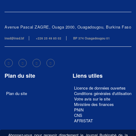
Avenue Pascal ZAGRE, Ouaga 2000, Ouagadougou, Burkina Faso
insd@insd.bf
+226 25 49 85 02
BP 374 Ouagadougou 01
Plan du site
Liens utiles
Licence de données ouvertes
Plan du site
Conditions générales d'utilisation
Votre avis sur le site
Ministère des finances
PNIN
CNS
AFRISTAT
Abonnez-vous pour recevoir directement le Journal Burkinabè de la