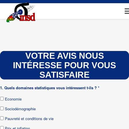
Aller
au
contenu
principal
VOTRE AVIS NOUS
INTÉRESSE POUR VOUS
SATISFAIRE
1. Quels domaines statistiques vous intéressent t-ils ? *
Economie
Sociodémographie
Pauvreté et conditions de vie
Prix et inflation