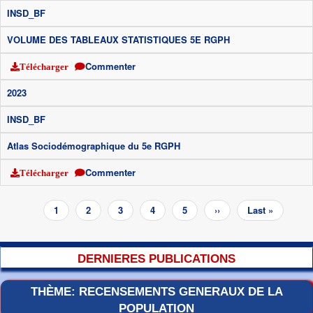
INSD_BF
VOLUME DES TABLEAUX STATISTIQUES 5E RGPH
Commenter
Télécharger
2023
INSD_BF
Atlas Sociodémographique du 5e RGPH
Commenter
Télécharger
Pagination
Page
1
Page
2
Page
3
Page
4
Page
5
Page
››
Dernière
Last »
courante
suivante
page
DERNIERES PUBLICATIONS
THÈME: RECENSEMENTS GENERAUX DE LA
POPULATION