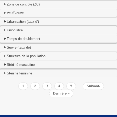
Zone de contrôle (ZC)
Veuf/veuve
Urbanisation (taux d’)
Union libre
Temps de doublement
Survie (taux de)
Structure de la population
Stérilité masculine
Stérilité féminine
Pagination
Page
1
Page
2
Page
3
Page
4
Page
5
…
Page
Suivant›
courante
suivante
Dernière
Dernière »
page