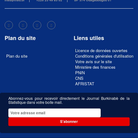
insd@insd.bf
+226 25 49 85 02
BP 374 Ouagadougou 01
Plan du site
Liens utiles
Licence de données ouvertes
Plan du site
Conditions générales d'utilisation
Votre avis sur le site
Ministère des finances
PNIN
CNS
AFRISTAT
Abonnez-vous pour recevoir directement le Journal Burkinabè de la
Statistique dans votre boîte mail.
S'abonner