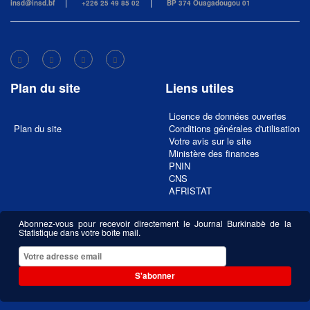
insd@insd.bf
+226 25 49 85 02
BP 374 Ouagadougou 01
Plan du site
Liens utiles
Licence de données ouvertes
Plan du site
Conditions générales d'utilisation
Votre avis sur le site
Ministère des finances
PNIN
CNS
AFRISTAT
Abonnez-vous pour recevoir directement le Journal Burkinabè de la
Statistique dans votre boîte mail.
S'abonner