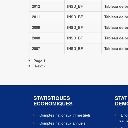
2012
INSD_BF
Tableau de b
2011
INSD_BF
Tableau de b
2009
INSD_BF
Tableau de b
2008
INSD_BF
Tableau de b
2007
INSD_BF
Tableau de b
Pagination
Page 1
Page
Next ›
suivante
STATISTIQUES
STAT
ECONOMIQUES
DEM
Comptes nationaux trimestriels
Enq
santé
Comptes nationaux annuels