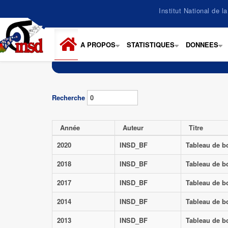
Aller
Institut National de 
au
contenu
principal
A PROPOS
STATISTIQUES
DONNEES
+
+
+
Recherche
Année
Auteur
Titre
2020
INSD_BF
Tableau de b
2018
INSD_BF
Tableau de b
2017
INSD_BF
Tableau de b
2014
INSD_BF
Tableau de b
2013
INSD_BF
Tableau de b