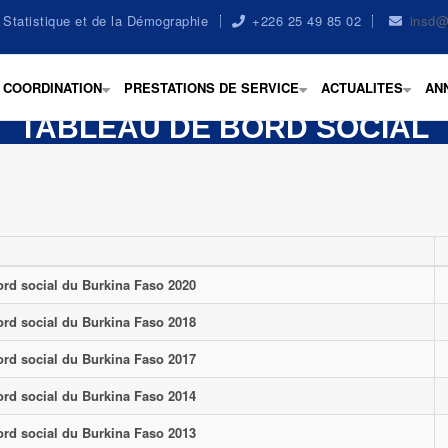
la Statistique et de la Démographie
+226 25 49 85 02
insd@
COORDINATION
PRESTATIONS DE SERVICE
ACTUALITES
AN
+
+
+
TABLEAU DE BORD SOCIAL
ord social du Burkina Faso 2020
ord social du Burkina Faso 2018
ord social du Burkina Faso 2017
ord social du Burkina Faso 2014
ord social du Burkina Faso 2013