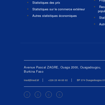
Pro
Statistiques des prix
Rec
Statistiques sur le commerce extérieur
popul
Autres statistiques économiques
Stat
Autr
Avenue Pascal ZAGRE, Ouaga 2000, Ouagadougou,
Burkina Faso
insd@insd.bf
+226 25 49 85 02
BP 374 Ouagadougou 0