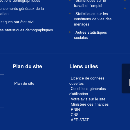
jections démographiques
Statistiques sur le
travail et l'emploi
ensements généraux de la
ation
Statistiques sur les
conditions de vies des
istiques sur état civil
ménages
es statistiques démographiques
Autres statistiques
sociales
Plan du site
Liens utiles
Licence de données
Plan du site
ouvertes
Conditions générales
d'utilisation
Votre avis sur le site
1
Ministère des finances
PNIN
CNS
AFRISTAT