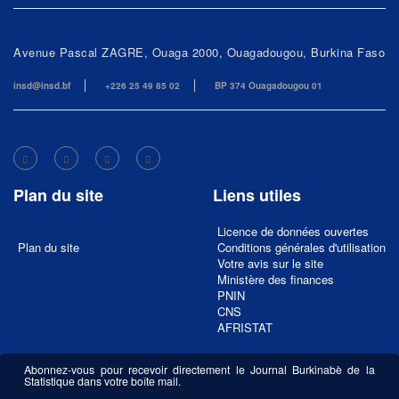
Avenue Pascal ZAGRE, Ouaga 2000, Ouagadougou, Burkina Faso
insd@insd.bf
+226 25 49 85 02
BP 374 Ouagadougou 01
Plan du site
Liens utiles
Licence de données ouvertes
Plan du site
Conditions générales d'utilisation
Votre avis sur le site
Ministère des finances
PNIN
CNS
AFRISTAT
Abonnez-vous pour recevoir directement le Journal Burkinabè de la
Statistique dans votre boîte mail.