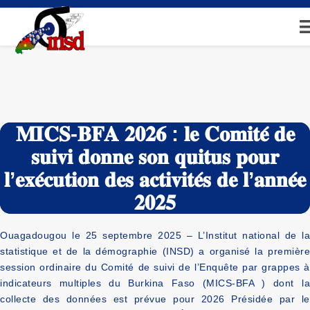
Aller
au
contenu
principal
𝐌𝐈𝐂𝐒-𝐁𝐅𝐀 𝟐𝟎𝟐𝟔 : 𝐥𝐞 𝐂𝐨𝐦𝐢𝐭𝐞́ 𝐝𝐞
𝐬𝐮𝐢𝐯𝐢 𝐝𝐨𝐧𝐧𝐞 𝐬𝐨𝐧 𝐪𝐮𝐢𝐭𝐮𝐬 𝐩𝐨𝐮𝐫
𝐥’𝐞𝐱𝐞́𝐜𝐮𝐭𝐢𝐨𝐧 𝐝𝐞𝐬 𝐚𝐜𝐭𝐢𝐯𝐢𝐭𝐞́𝐬 𝐝𝐞 𝐥’𝐚𝐧𝐧𝐞́𝐞
𝟐𝟎𝟐𝟓
Ouagadougou le 25 septembre 2025 – L’Institut national de la
statistique et de la démographie (INSD) a organisé la première
session ordinaire du Comité de suivi de l’Enquête par grappes à
indicateurs multiples du Burkina Faso (MICS-BFA ) dont la
collecte des données est prévue pour 2026 Présidée par le