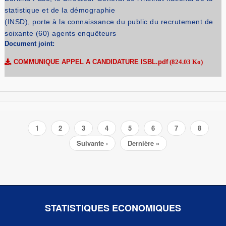
statistique et de la démographie
(INSD), porte à la connaissance du public du recrutement de
soixante (60) agents enquêteurs
Document joint:
COMMUNIQUE APPEL A CANDIDATURE ISBL.pdf
(824.03 Ko)
Pagination
Page
1
Page
2
Page
3
Page
4
Page
5
Page
6
Page
7
Page
8
courante
Page
Suivante ›
Dernière
Dernière »
suivante
page
STATISTIQUES ECONOMIQUES