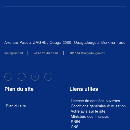
Avenue Pascal ZAGRE, Ouaga 2000, Ouagadougou, Burkina Faso
insd@insd.bf
+226 25 49 85 02
BP 374 Ouagadougou 01
Plan du site
Liens utiles
Licence de données ouvertes
Plan du site
Conditions générales d'utilisation
Votre avis sur le site
Ministère des finances
PNIN
CNS