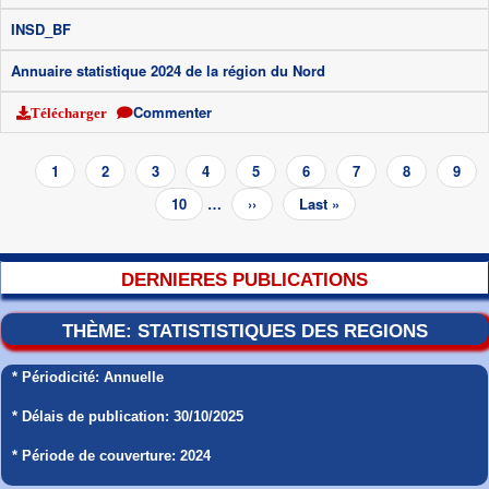
INSD_BF
Annuaire statistique 2024 de la région du Nord
Commenter
Télécharger
Pagination
Page
1
Page
2
Page
3
Page
4
Page
5
Page
6
Page
7
Page
8
Page
9
courante
Page
10
…
Page
››
Dernière
Last »
suivante
page
DERNIERES PUBLICATIONS
THÈME: STATISTISTIQUES DES REGIONS
* Périodicité: Annuelle
* Délais de publication: 30/10/2025
* Période de couverture: 2024