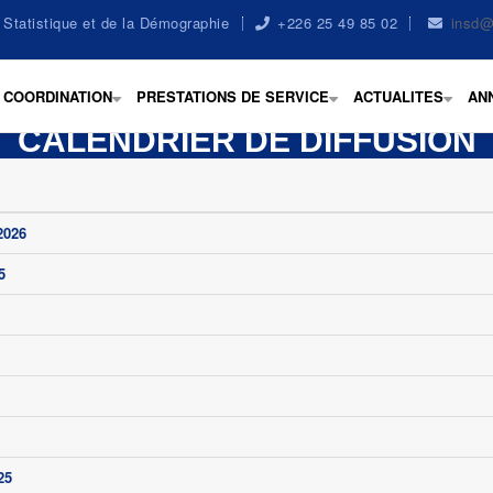
la Statistique et de la Démographie
+226 25 49 85 02
insd@
COORDINATION
PRESTATIONS DE SERVICE
ACTUALITES
AN
+
+
+
CALENDRIER DE DIFFUSION
2026
5
25