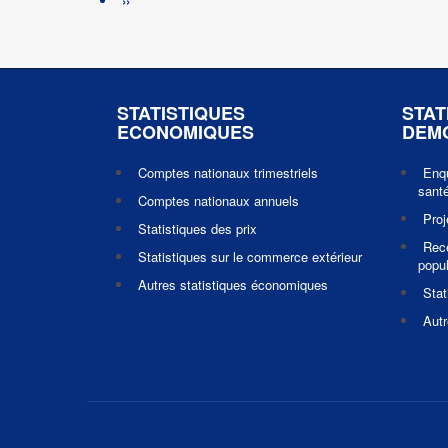
Page
››
suivante
STATISTIQUES
STAT
ECONOMIQUES
DEM
Comptes nationaux trimestriels
Enq
santé
Comptes nationaux annuels
Pro
Statistiques des prix
Rec
Statistiques sur le commerce extérieur
popul
Autres statistiques économiques
Stat
Autr