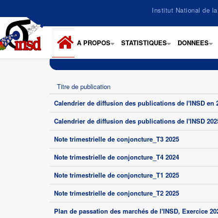
Aller
Institut National de 
au
contenu
principal
A PROPOS
STATISTIQUES
DONNEES
+
+
+
Titre de publication
Calendrier de diffusion des publications de l'INSD en 
Calendrier de diffusion des publications de l'INSD 202
Note trimestrielle de conjoncture_T3 2025
Note trimestrielle de conjoncture_T4 2024
Note trimestrielle de conjoncture_T1 2025
Note trimestrielle de conjoncture_T2 2025
Plan de passation des marchés de l'INSD, Exercice 20