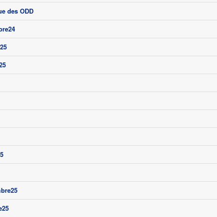
que des ODD
bre24
r25
25
25
mbre25
e25