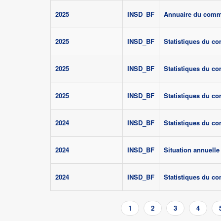
2025
INSD_BF
Annuaire du comme
2025
INSD_BF
Statistiques du c
2025
INSD_BF
Statistiques du c
2025
INSD_BF
Statistiques du c
2024
INSD_BF
Statistiques du c
2024
INSD_BF
Situation annuell
2024
INSD_BF
Statistiques du c
Pagination
Page
1
Page
2
Page
3
Page
4
courante