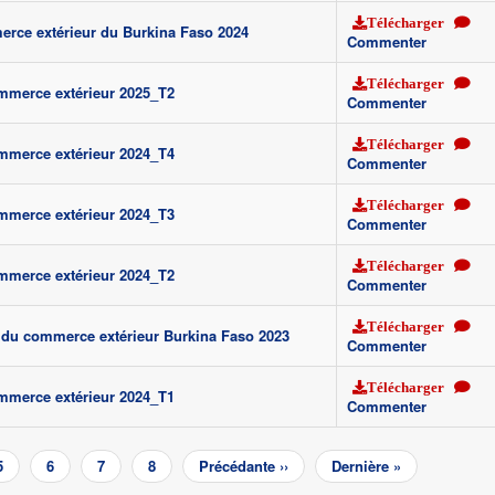
Télécharger
rce extérieur du Burkina Faso 2024
Commenter
Télécharger
ommerce extérieur 2025_T2
Commenter
Télécharger
ommerce extérieur 2024_T4
Commenter
Télécharger
ommerce extérieur 2024_T3
Commenter
Télécharger
ommerce extérieur 2024_T2
Commenter
Télécharger
e du commerce extérieur Burkina Faso 2023
Commenter
Télécharger
ommerce extérieur 2024_T1
Commenter
Page
5
Page
6
Page
7
Page
8
Page
Précédante ››
Dernière
Dernière »
suivante
page