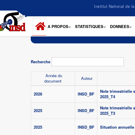
Aller
Institut National de 
au
contenu
principal
A PROPOS
STATISTIQUES
DONNEES
+
+
+
Recherche
Année du
Auteur
document
Note trimestrielle
2026
INSD_BF
2025_T4
Note trimestrielle
2025
INSD_BF
2025_T3
2025
INSD_BF
Situation annuell