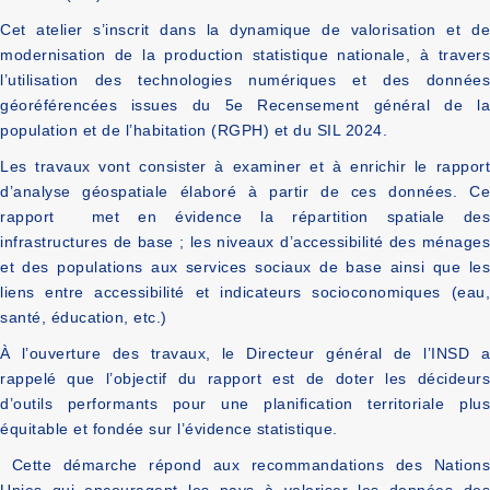
Cet atelier s’inscrit dans la dynamique de
valorisation et d
modernisation de la production statistique nationale, à travers
l’utilisation des technologies numériques et des données
géoréférencées issues du 5e Recensement
g
énéral de l
p
opulation et de l’
h
abitation (RGPH) et du
SIL
2024.
Les travaux vont consister à
examiner et à enrichir le rappor
d’analyse géospatiale élaboré à partir de ces données
. Ce
rapport
met en évidence la répartition spatiale des
infrastructures de base
;
les niveaux d’accessibilité des ménages
et des populations
aux services
sociaux de base
ainsi que le
liens entre accessibilité et indicateurs socio
conomiques (eau
santé, éducation, etc.)
À l’ouverture des travaux,
le Directeur général de
l’INSD 
rappelé que
l’
objectif
du rapport
est de doter les décideur
d’outils performants pour une planification territoriale plus
équitable et fondée sur l’évidence statistique.
Cette démarche répond aux recommandations des Nations