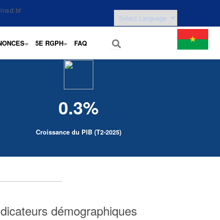
insd.bf
NONCES
5E RGPH
FAQ
+
+
0.3%
Croissance du PIB (T2-2025)
ndicateurs démographiques