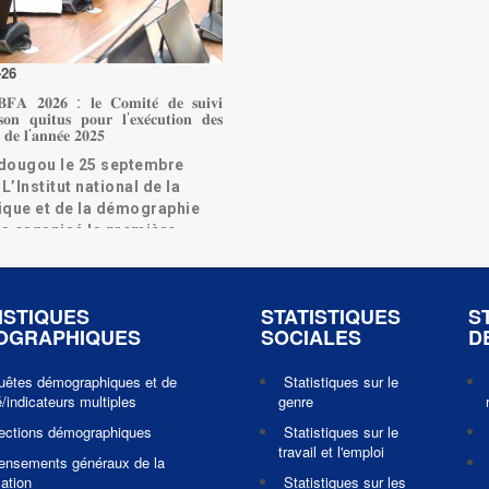
-26
𝐅𝐀 𝟐𝟎𝟐𝟔 : 𝐥𝐞 𝐂𝐨𝐦𝐢𝐭𝐞́ 𝐝𝐞 𝐬𝐮𝐢𝐯𝐢
𝐨𝐧 𝐪𝐮𝐢𝐭𝐮𝐬 𝐩𝐨𝐮𝐫 𝐥’𝐞𝐱𝐞́𝐜𝐮𝐭𝐢𝐨𝐧 𝐝𝐞𝐬
́𝐬 𝐝𝐞 𝐥’𝐚𝐧𝐧𝐞́𝐞 𝟐𝟎𝟐𝟓
ougou le 25 septembre
L’Institut national de la
tique et de la démographie
 a organisé la première
n ordinaire du Comité de
e l’…
a suite
ISTIQUES
STATISTIQUES
S
OGRAPHIQUES
SOCIALES
D
uêtes démographiques et de
Statistiques sur le
/indicateurs multiples
genre
jections démographiques
Statistiques sur le
travail et l'emploi
ensements généraux de la
ation
Statistiques sur les