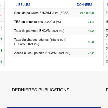
S
LIBELLÉS
DONNÉES
Seuil de pauvreté EHCVM 2021 (FCFA)
247 806,0
T
,8
TBS au primaire ens 2022/23 (%)
74,4
I
,5
Taux de pauvreté EHCVM 2021 (%)
43,2
T
(
,7
Taux d'alpha des adultes (15ans ou+)
42,0
EHCVM 2021 (%)
T
(
,3
Accès à l’eau potable EHCVM 2021 (%)
77,2
T
,6
(
DERNIERES PUBLICATIONS
P