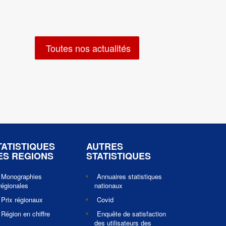
Toutes nos actualités
TATISTIQUES
AUTRES
ES REGIONS
STATISTIQUES
Monographies
Annuaires statistiques
régionales
nationaux
Prix régionaux
Covid
Région en chiffre
Enquête de satisfaction
des utilisateurs des