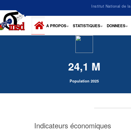
Aller
Institut National de 
au
contenu
principal
A PROPOS
STATISTIQUES
DONNEES
+
+
+
24,1 M
Population 2025
Indicateurs économiques