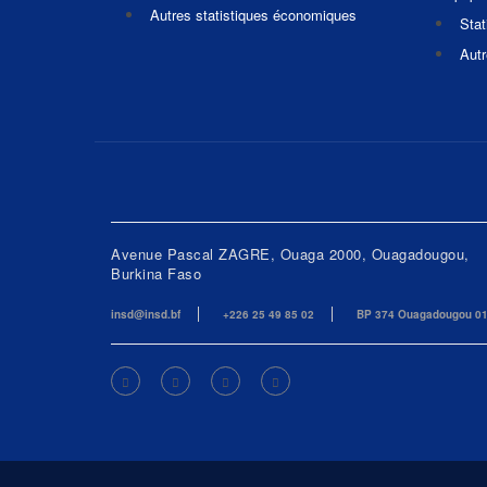
Autres statistiques économiques
Stat
Autr
Avenue Pascal ZAGRE, Ouaga 2000, Ouagadougou,
Burkina Faso
insd@insd.bf
+226 25 49 85 02
BP 374 Ouagadougou 0