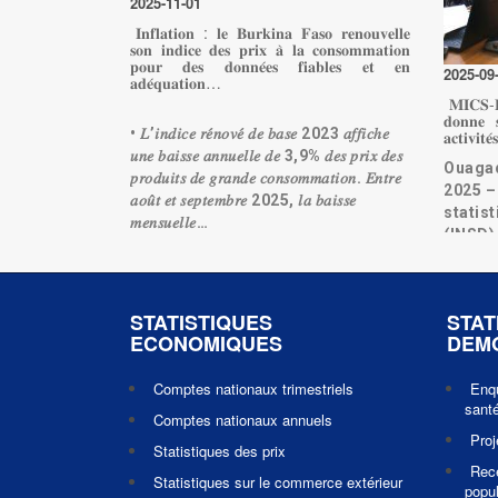
2025-11-01
𝐈𝐧𝐟𝐥𝐚𝐭𝐢𝐨𝐧 : 𝐥𝐞 𝐁𝐮𝐫𝐤𝐢𝐧𝐚 𝐅𝐚𝐬𝐨 𝐫𝐞𝐧𝐨𝐮𝐯𝐞𝐥𝐥𝐞
𝐬𝐨𝐧 𝐢𝐧𝐝𝐢𝐜𝐞 𝐝𝐞𝐬 𝐩𝐫𝐢𝐱 𝐚̀ 𝐥𝐚 𝐜𝐨𝐧𝐬𝐨𝐦𝐦𝐚𝐭𝐢𝐨𝐧
𝐩𝐨𝐮𝐫 𝐝𝐞𝐬 𝐝𝐨𝐧𝐧𝐞́𝐞𝐬 𝐟𝐢𝐚𝐛𝐥𝐞𝐬 𝐞𝐭 𝐞𝐧
2025-09
𝐚𝐝𝐞́𝐪𝐮𝐚𝐭𝐢𝐨𝐧…
𝐌𝐈𝐂𝐒-
𝐝𝐨𝐧𝐧𝐞 𝐬
• 𝐿’𝑖𝑛𝑑𝑖𝑐𝑒 𝑟𝑒́𝑛𝑜𝑣𝑒́ 𝑑𝑒 𝑏𝑎𝑠𝑒 2023 𝑎𝑓𝑓𝑖𝑐ℎ𝑒
𝐚𝐜𝐭𝐢𝐯𝐢𝐭𝐞
𝑢𝑛𝑒 𝑏𝑎𝑖𝑠𝑠𝑒 𝑎𝑛𝑛𝑢𝑒𝑙𝑙𝑒 𝑑𝑒 3,9% 𝑑𝑒𝑠 𝑝𝑟𝑖𝑥 𝑑𝑒𝑠
Ouagad
𝑝𝑟𝑜𝑑𝑢𝑖𝑡𝑠 𝑑𝑒 𝑔𝑟𝑎𝑛𝑑𝑒 𝑐𝑜𝑛𝑠𝑜𝑚𝑚𝑎𝑡𝑖𝑜𝑛. 𝐸𝑛𝑡𝑟𝑒
2025 – 
𝑎𝑜𝑢̂𝑡 𝑒𝑡 𝑠𝑒𝑝𝑡𝑒𝑚𝑏𝑟𝑒 2025, 𝑙𝑎 𝑏𝑎𝑖𝑠𝑠𝑒
statis
𝑚𝑒𝑛𝑠𝑢𝑒𝑙𝑙𝑒…
(INSD)
sessio
Lire la suite
suivi d
Lire l
STATISTIQUES
STAT
ECONOMIQUES
DEM
Comptes nationaux trimestriels
Enq
santé
Comptes nationaux annuels
Pro
Statistiques des prix
Rec
Statistiques sur le commerce extérieur
popul