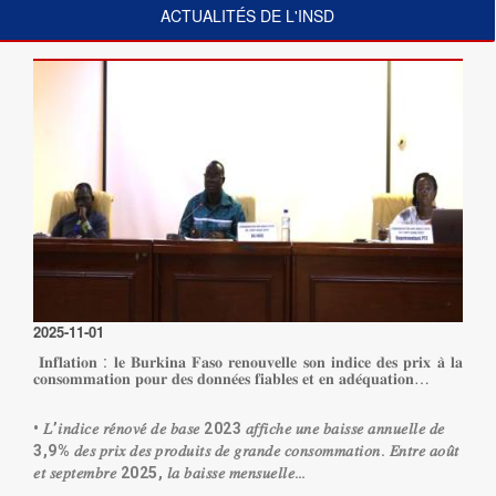
ACTUALITÉS DE L'INSD
2025-11-01
𝐈𝐧𝐟𝐥𝐚𝐭𝐢𝐨𝐧 : 𝐥𝐞 𝐁𝐮𝐫𝐤𝐢𝐧𝐚 𝐅𝐚𝐬𝐨 𝐫𝐞𝐧𝐨𝐮𝐯𝐞𝐥𝐥𝐞 𝐬𝐨𝐧 𝐢𝐧𝐝𝐢𝐜𝐞 𝐝𝐞𝐬 𝐩𝐫𝐢𝐱 𝐚̀ 𝐥𝐚
𝐜𝐨𝐧𝐬𝐨𝐦𝐦𝐚𝐭𝐢𝐨𝐧 𝐩𝐨𝐮𝐫 𝐝𝐞𝐬 𝐝𝐨𝐧𝐧𝐞́𝐞𝐬 𝐟𝐢𝐚𝐛𝐥𝐞𝐬 𝐞𝐭 𝐞𝐧 𝐚𝐝𝐞́𝐪𝐮𝐚𝐭𝐢𝐨𝐧…
• 𝐿’𝑖𝑛𝑑𝑖𝑐𝑒 𝑟𝑒́𝑛𝑜𝑣𝑒́ 𝑑𝑒 𝑏𝑎𝑠𝑒 2023 𝑎𝑓𝑓𝑖𝑐ℎ𝑒 𝑢𝑛𝑒 𝑏𝑎𝑖𝑠𝑠𝑒 𝑎𝑛𝑛𝑢𝑒𝑙𝑙𝑒 𝑑𝑒
3,9% 𝑑𝑒𝑠 𝑝𝑟𝑖𝑥 𝑑𝑒𝑠 𝑝𝑟𝑜𝑑𝑢𝑖𝑡𝑠 𝑑𝑒 𝑔𝑟𝑎𝑛𝑑𝑒 𝑐𝑜𝑛𝑠𝑜𝑚𝑚𝑎𝑡𝑖𝑜𝑛. 𝐸𝑛𝑡𝑟𝑒 𝑎𝑜𝑢̂𝑡
𝑒𝑡 𝑠𝑒𝑝𝑡𝑒𝑚𝑏𝑟𝑒 2025, 𝑙𝑎 𝑏𝑎𝑖𝑠𝑠𝑒 𝑚𝑒𝑛𝑠𝑢𝑒𝑙𝑙𝑒…