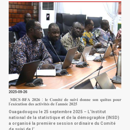
Lire la suite
2025-09-26
𝐌𝐈𝐂𝐒-𝐁𝐅𝐀 𝟐𝟎𝟐𝟔 : 𝐥𝐞 𝐂𝐨𝐦𝐢𝐭𝐞́ 𝐝𝐞 𝐬𝐮𝐢𝐯𝐢 𝐝𝐨𝐧𝐧𝐞 𝐬𝐨𝐧 𝐪𝐮𝐢𝐭𝐮𝐬 𝐩𝐨𝐮𝐫
𝐥’𝐞𝐱𝐞́𝐜𝐮𝐭𝐢𝐨𝐧 𝐝𝐞𝐬 𝐚𝐜𝐭𝐢𝐯𝐢𝐭𝐞́𝐬 𝐝𝐞 𝐥’𝐚𝐧𝐧𝐞́𝐞 𝟐𝟎𝟐𝟓
Ouagadougou le 25 septembre 2025 – L’Institut
national de la statistique et de la démographie (INSD)
a organisé la première session ordinaire du Comité
de suivi de l’…