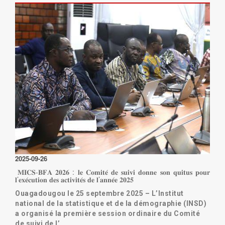
Lire la suite
2025-09-26
𝐌𝐈𝐂𝐒-𝐁𝐅𝐀 𝟐𝟎𝟐𝟔 : 𝐥𝐞 𝐂𝐨𝐦𝐢𝐭𝐞́ 𝐝𝐞 𝐬𝐮𝐢𝐯𝐢 𝐝𝐨𝐧𝐧𝐞 𝐬𝐨𝐧 𝐪𝐮𝐢𝐭𝐮𝐬 𝐩𝐨𝐮𝐫
𝐥’𝐞𝐱𝐞́𝐜𝐮𝐭𝐢𝐨𝐧 𝐝𝐞𝐬 𝐚𝐜𝐭𝐢𝐯𝐢𝐭𝐞́𝐬 𝐝𝐞 𝐥’𝐚𝐧𝐧𝐞́𝐞 𝟐𝟎𝟐𝟓
Ouagadougou le 25 septembre 2025 – L’Institut
national de la statistique et de la démographie (INSD)
a organisé la première session ordinaire du Comité
de suivi de l’…