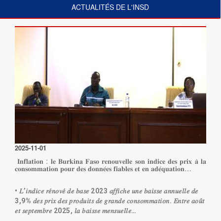
ACTUALITÉS DE L'INSD
2025-11-01
𝐈𝐧𝐟𝐥𝐚𝐭𝐢𝐨𝐧 : 𝐥𝐞 𝐁𝐮𝐫𝐤𝐢𝐧𝐚 𝐅𝐚𝐬𝐨 𝐫𝐞𝐧𝐨𝐮𝐯𝐞𝐥𝐥𝐞 𝐬𝐨𝐧 𝐢𝐧𝐝𝐢𝐜𝐞 𝐝𝐞𝐬 𝐩𝐫𝐢𝐱 𝐚̀ 𝐥𝐚
𝐜𝐨𝐧𝐬𝐨𝐦𝐦𝐚𝐭𝐢𝐨𝐧 𝐩𝐨𝐮𝐫 𝐝𝐞𝐬 𝐝𝐨𝐧𝐧𝐞́𝐞𝐬 𝐟𝐢𝐚𝐛𝐥𝐞𝐬 𝐞𝐭 𝐞𝐧 𝐚𝐝𝐞́𝐪𝐮𝐚𝐭𝐢𝐨𝐧…
• 𝐿’𝑖𝑛𝑑𝑖𝑐𝑒 𝑟𝑒́𝑛𝑜𝑣𝑒́ 𝑑𝑒 𝑏𝑎𝑠𝑒 2023 𝑎𝑓𝑓𝑖𝑐ℎ𝑒 𝑢𝑛𝑒 𝑏𝑎𝑖𝑠𝑠𝑒 𝑎𝑛𝑛𝑢𝑒𝑙𝑙𝑒 𝑑𝑒
3,9% 𝑑𝑒𝑠 𝑝𝑟𝑖𝑥 𝑑𝑒𝑠 𝑝𝑟𝑜𝑑𝑢𝑖𝑡𝑠 𝑑𝑒 𝑔𝑟𝑎𝑛𝑑𝑒 𝑐𝑜𝑛𝑠𝑜𝑚𝑚𝑎𝑡𝑖𝑜𝑛. 𝐸𝑛𝑡𝑟𝑒 𝑎𝑜𝑢̂𝑡
𝑒𝑡 𝑠𝑒𝑝𝑡𝑒𝑚𝑏𝑟𝑒 2025, 𝑙𝑎 𝑏𝑎𝑖𝑠𝑠𝑒 𝑚𝑒𝑛𝑠𝑢𝑒𝑙𝑙𝑒…