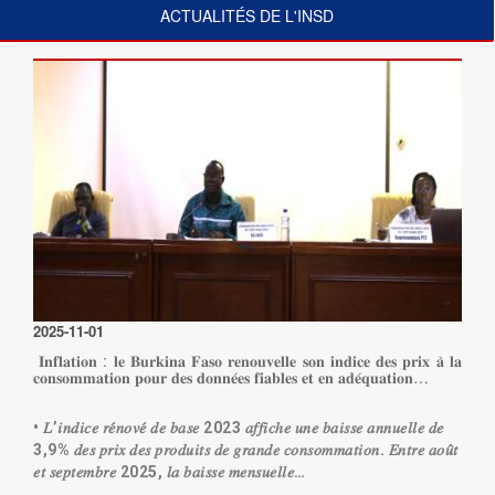
ACTUALITÉS DE L'INSD
2025-11-01
𝐈𝐧𝐟𝐥𝐚𝐭𝐢𝐨𝐧 : 𝐥𝐞 𝐁𝐮𝐫𝐤𝐢𝐧𝐚 𝐅𝐚𝐬𝐨 𝐫𝐞𝐧𝐨𝐮𝐯𝐞𝐥𝐥𝐞 𝐬𝐨𝐧 𝐢𝐧𝐝𝐢𝐜𝐞 𝐝𝐞𝐬 𝐩𝐫𝐢𝐱 𝐚̀ 𝐥𝐚
𝐜𝐨𝐧𝐬𝐨𝐦𝐦𝐚𝐭𝐢𝐨𝐧 𝐩𝐨𝐮𝐫 𝐝𝐞𝐬 𝐝𝐨𝐧𝐧𝐞́𝐞𝐬 𝐟𝐢𝐚𝐛𝐥𝐞𝐬 𝐞𝐭 𝐞𝐧 𝐚𝐝𝐞́𝐪𝐮𝐚𝐭𝐢𝐨𝐧…
• 𝐿’𝑖𝑛𝑑𝑖𝑐𝑒 𝑟𝑒́𝑛𝑜𝑣𝑒́ 𝑑𝑒 𝑏𝑎𝑠𝑒 2023 𝑎𝑓𝑓𝑖𝑐ℎ𝑒 𝑢𝑛𝑒 𝑏𝑎𝑖𝑠𝑠𝑒 𝑎𝑛𝑛𝑢𝑒𝑙𝑙𝑒 𝑑𝑒
3,9% 𝑑𝑒𝑠 𝑝𝑟𝑖𝑥 𝑑𝑒𝑠 𝑝𝑟𝑜𝑑𝑢𝑖𝑡𝑠 𝑑𝑒 𝑔𝑟𝑎𝑛𝑑𝑒 𝑐𝑜𝑛𝑠𝑜𝑚𝑚𝑎𝑡𝑖𝑜𝑛. 𝐸𝑛𝑡𝑟𝑒 𝑎𝑜𝑢̂𝑡
𝑒𝑡 𝑠𝑒𝑝𝑡𝑒𝑚𝑏𝑟𝑒 2025, 𝑙𝑎 𝑏𝑎𝑖𝑠𝑠𝑒 𝑚𝑒𝑛𝑠𝑢𝑒𝑙𝑙𝑒…