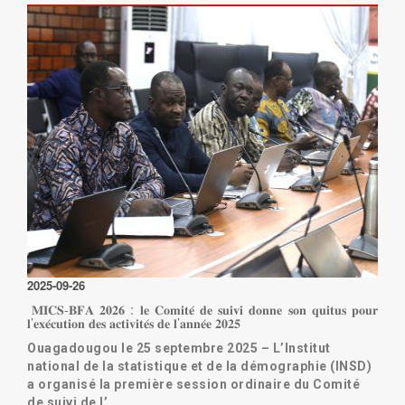
Lire la suite
2025-09-26
𝐌𝐈𝐂𝐒-𝐁𝐅𝐀 𝟐𝟎𝟐𝟔 : 𝐥𝐞 𝐂𝐨𝐦𝐢𝐭𝐞́ 𝐝𝐞 𝐬𝐮𝐢𝐯𝐢 𝐝𝐨𝐧𝐧𝐞 𝐬𝐨𝐧 𝐪𝐮𝐢𝐭𝐮𝐬 𝐩𝐨𝐮𝐫
𝐥’𝐞𝐱𝐞́𝐜𝐮𝐭𝐢𝐨𝐧 𝐝𝐞𝐬 𝐚𝐜𝐭𝐢𝐯𝐢𝐭𝐞́𝐬 𝐝𝐞 𝐥’𝐚𝐧𝐧𝐞́𝐞 𝟐𝟎𝟐𝟓
Ouagadougou le 25 septembre 2025 – L’Institut
national de la statistique et de la démographie (INSD)
a organisé la première session ordinaire du Comité
de suivi de l’…