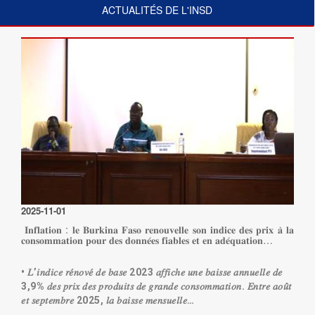
ACTUALITÉS DE L'INSD
2025-11-01
𝐈𝐧𝐟𝐥𝐚𝐭𝐢𝐨𝐧 : 𝐥𝐞 𝐁𝐮𝐫𝐤𝐢𝐧𝐚 𝐅𝐚𝐬𝐨 𝐫𝐞𝐧𝐨𝐮𝐯𝐞𝐥𝐥𝐞 𝐬𝐨𝐧 𝐢𝐧𝐝𝐢𝐜𝐞 𝐝𝐞𝐬 𝐩𝐫𝐢𝐱 𝐚̀ 𝐥𝐚
𝐜𝐨𝐧𝐬𝐨𝐦𝐦𝐚𝐭𝐢𝐨𝐧 𝐩𝐨𝐮𝐫 𝐝𝐞𝐬 𝐝𝐨𝐧𝐧𝐞́𝐞𝐬 𝐟𝐢𝐚𝐛𝐥𝐞𝐬 𝐞𝐭 𝐞𝐧 𝐚𝐝𝐞́𝐪𝐮𝐚𝐭𝐢𝐨𝐧…
• 𝐿’𝑖𝑛𝑑𝑖𝑐𝑒 𝑟𝑒́𝑛𝑜𝑣𝑒́ 𝑑𝑒 𝑏𝑎𝑠𝑒 2023 𝑎𝑓𝑓𝑖𝑐ℎ𝑒 𝑢𝑛𝑒 𝑏𝑎𝑖𝑠𝑠𝑒 𝑎𝑛𝑛𝑢𝑒𝑙𝑙𝑒 𝑑𝑒
3,9% 𝑑𝑒𝑠 𝑝𝑟𝑖𝑥 𝑑𝑒𝑠 𝑝𝑟𝑜𝑑𝑢𝑖𝑡𝑠 𝑑𝑒 𝑔𝑟𝑎𝑛𝑑𝑒 𝑐𝑜𝑛𝑠𝑜𝑚𝑚𝑎𝑡𝑖𝑜𝑛. 𝐸𝑛𝑡𝑟𝑒 𝑎𝑜𝑢̂𝑡
𝑒𝑡 𝑠𝑒𝑝𝑡𝑒𝑚𝑏𝑟𝑒 2025, 𝑙𝑎 𝑏𝑎𝑖𝑠𝑠𝑒 𝑚𝑒𝑛𝑠𝑢𝑒𝑙𝑙𝑒…