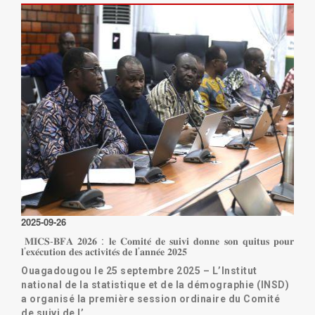
Lire la suite
2025-09-26
𝐌𝐈𝐂𝐒-𝐁𝐅𝐀 𝟐𝟎𝟐𝟔 : 𝐥𝐞 𝐂𝐨𝐦𝐢𝐭𝐞́ 𝐝𝐞 𝐬𝐮𝐢𝐯𝐢 𝐝𝐨𝐧𝐧𝐞 𝐬𝐨𝐧 𝐪𝐮𝐢𝐭𝐮𝐬 𝐩𝐨𝐮𝐫
𝐥’𝐞𝐱𝐞́𝐜𝐮𝐭𝐢𝐨𝐧 𝐝𝐞𝐬 𝐚𝐜𝐭𝐢𝐯𝐢𝐭𝐞́𝐬 𝐝𝐞 𝐥’𝐚𝐧𝐧𝐞́𝐞 𝟐𝟎𝟐𝟓
Ouagadougou le 25 septembre 2025 – L’Institut
national de la statistique et de la démographie (INSD)
a organisé la première session ordinaire du Comité
de suivi de l’…