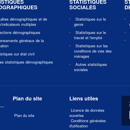
ISTIQUES
STATISTIQUES
S
OGRAPHIQUES
SOCIALES
D
uêtes démographiques et de
Statistiques sur le
/indicateurs multiples
genre
jections démographiques
Statistiques sur le
travail et l'emploi
ensements généraux de la
ation
Statistiques sur les
conditions de vies des
istiques sur état civil
ménages
es statistiques démographiques
Autres statistiques
sociales
Plan du site
Liens utiles
Licence de données
Plan du site
ouvertes
Conditions générales
d'utilisation