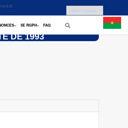
insd.bf
NONCES
5E RGPH
FAQ
+
+
É DE 1993