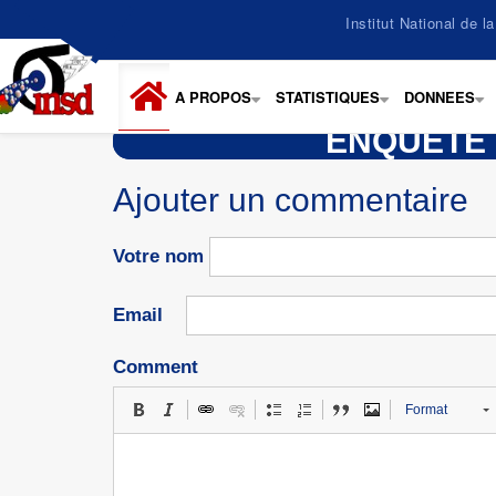
Aller
Institut National de 
au
contenu
principal
A PROPOS
STATISTIQUES
DONNEES
+
+
+
ENQUÊTE 
Ajouter un commentaire
Votre nom
Email
Comment
Format