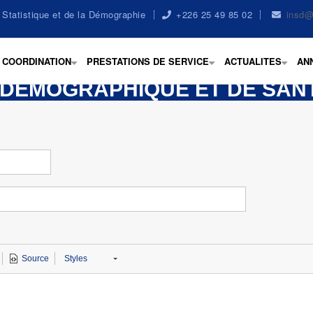
la Statistique et de la Démographie
+226 25 49 85 02
insd@
COORDINATION
PRESTATIONS DE SERVICE
ACTUALITES
AN
+
+
+
DÉMOGRAPHIQUE ET DE SANT
Source
Styles