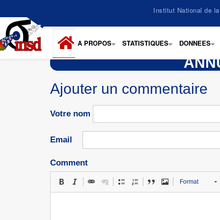
Aller
Institut National de 
au
contenu
principal
A PROPOS
STATISTIQUES
DONNEES
+
+
+
ANNU
Ajouter un commentaire
Votre nom
Email
Comment
Format