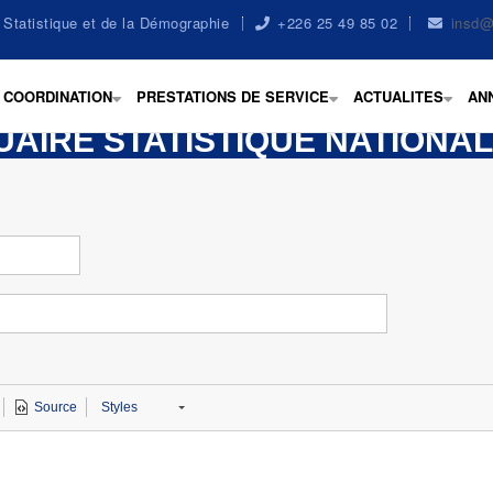
la Statistique et de la Démographie
+226 25 49 85 02
insd@
COORDINATION
PRESTATIONS DE SERVICE
ACTUALITES
AN
+
+
+
AIRE STATISTIQUE NATIONAL
Source
Styles