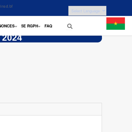
insd.bf
NONCES
5E RGPH
FAQ
+
+
 2024