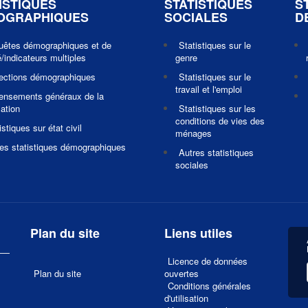
ISTIQUES
STATISTIQUES
S
OGRAPHIQUES
SOCIALES
D
uêtes démographiques et de
Statistiques sur le
/indicateurs multiples
genre
jections démographiques
Statistiques sur le
travail et l'emploi
ensements généraux de la
ation
Statistiques sur les
conditions de vies des
istiques sur état civil
ménages
es statistiques démographiques
Autres statistiques
sociales
Plan du site
Liens utiles
Licence de données
Plan du site
ouvertes
Conditions générales
d'utilisation