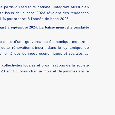
rtie du territoire national, intégrant aussi bien
tats issus de la base 2023 révèlent des tendances
,1 % par rapport à l’année de base 2023.
𝐫𝐞́ 𝐚̀ 𝐬𝐞𝐩𝐭𝐞𝐦𝐛𝐫𝐞 𝟐𝟎𝟐𝟒. 𝐋𝐚 𝐛𝐚𝐢𝐬𝐬𝐞 𝐦𝐞𝐧𝐬𝐮𝐞𝐥𝐥𝐞 𝐜𝐨𝐧𝐬𝐭𝐚𝐭𝐞́𝐞
t le socle d’une gouvernance économique moderne,
 cette rénovation s’inscrit dans la dynamique de
sponibilité des données économiques et sociales au
 collectivités locales et organisations de la société
 2023 sont publiés chaque mois et disponibles sur le