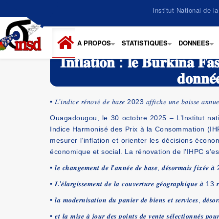
Aller
Institut National de 
au
contenu
principal
A PROPOS
STATISTIQUES
DONNEES
+
+
+
𝐈𝐧𝐟𝐥𝐚𝐭𝐢𝐨𝐧 : 𝐥𝐞 𝐁𝐮𝐫𝐤𝐢𝐧𝐚 𝐅𝐚
𝐝𝐨𝐧𝐧𝐞́𝐞
• 𝐿’𝑖𝑛𝑑𝑖𝑐𝑒 𝑟𝑒́𝑛𝑜𝑣𝑒́ 𝑑𝑒 𝑏𝑎𝑠𝑒 2023 𝑎𝑓𝑓𝑖𝑐ℎ𝑒 𝑢𝑛𝑒 𝑏𝑎𝑖𝑠𝑠𝑒 𝑎𝑛𝑛𝑢
Ouagadougou, le 30 octobre 2025 – L’Institut nati
Indice Harmonisé des Prix à la Consommation (IHPC
mesurer l’inflation et orienter les décisions éco
économique et social. La rénovation de l’IHPC s’es
• 𝒍𝒆 𝒄𝒉𝒂𝒏𝒈𝒆𝒎𝒆𝒏𝒕 𝒅𝒆 𝒍’𝒂𝒏𝒏𝒆́𝒆 𝒅𝒆 𝒃𝒂𝒔𝒆, 𝒅𝒆́𝒔𝒐𝒓𝒎𝒂𝒊𝒔 𝒇𝒊𝒙𝒆́
• 𝑳’𝒆́𝒍𝒂𝒓𝒈𝒊𝒔𝒔𝒆𝒎𝒆𝒏𝒕 𝒅𝒆 𝒍𝒂 𝒄𝒐𝒖𝒗𝒆𝒓𝒕𝒖𝒓𝒆 𝒈𝒆́𝒐𝒈𝒓𝒂𝒑𝒉𝒊𝒒𝒖𝒆 𝒂̀ 13 𝒓
• 𝒍𝒂 𝒎𝒐𝒅𝒆𝒓𝒏𝒊𝒔𝒂𝒕𝒊𝒐𝒏 𝒅𝒖 𝒑𝒂𝒏𝒊𝒆𝒓 𝒅𝒆 𝒃𝒊𝒆𝒏𝒔 𝒆𝒕 𝒔𝒆𝒓𝒗𝒊𝒄𝒆𝒔, 𝒅𝒆́𝒔𝒐
• 𝒆𝒕 𝒍𝒂 𝒎𝒊𝒔𝒆 𝒂̀ 𝒋𝒐𝒖𝒓 𝒅𝒆𝒔 𝒑𝒐𝒊𝒏𝒕𝒔 𝒅𝒆 𝒗𝒆𝒏𝒕𝒆 𝒔𝒆́𝒍𝒆𝒄𝒕𝒊𝒐𝒏𝒏𝒆́𝒔 𝒑𝒐𝒖𝒓