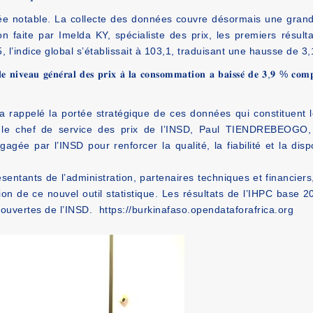
notable. La collecte des données couvre désormais une grande pa
on faite par Imelda KY, spécialiste des prix, les premiers résul
 l’indice global s’établissait à 103,1, traduisant une hausse de 3
 𝐥𝐞 𝐧𝐢𝐯𝐞𝐚𝐮 𝐠𝐞́𝐧𝐞́𝐫𝐚𝐥 𝐝𝐞𝐬 𝐩𝐫𝐢𝐱 𝐚̀ 𝐥𝐚 𝐜𝐨𝐧𝐬𝐨𝐦𝐦𝐚𝐭𝐢𝐨𝐧 𝐚 𝐛𝐚𝐢𝐬𝐬𝐞́ 𝐝𝐞 𝟑,𝟗 % 𝐜𝐨𝐦𝐩
a rappelé la portée stratégique de ces données qui constituen
ur le chef de service des prix de l’INSD, Paul TIENDREBEOGO,
gagée par l’INSD pour renforcer la qualité, la fiabilité et la di
sentants de l’administration, partenaires techniques et financiers,
isation de ce nouvel outil statistique. Les résultats de l’IHPC base
 ouvertes de l’INSD.
https://burkinafaso.opendataforafrica.org