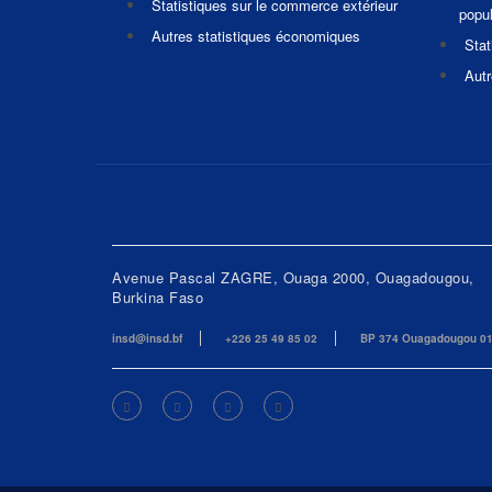
Statistiques sur le commerce extérieur
popul
Autres statistiques économiques
Stat
Autr
Avenue Pascal ZAGRE, Ouaga 2000, Ouagadougou,
Burkina Faso
insd@insd.bf
+226 25 49 85 02
BP 374 Ouagadougou 0