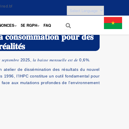
insd.bf
NONCES
5E RGPH
FAQ
+
+
̀ 𝐥𝐚 𝐜𝐨𝐧𝐬𝐨𝐦𝐦𝐚𝐭𝐢𝐨𝐧 𝐩𝐨𝐮𝐫 𝐝𝐞𝐬
́𝐚𝐥𝐢𝐭𝐞́𝐬
 𝑒𝑡 𝑠𝑒𝑝𝑡𝑒𝑚𝑏𝑟𝑒 2025, 𝑙𝑎 𝑏𝑎𝑖𝑠𝑠𝑒 𝑚𝑒𝑛𝑠𝑢𝑒𝑙𝑙𝑒 𝑒𝑠𝑡 𝑑𝑒 0,6%.
n atelier de dissémination des résultats du nouvel
s 1996, l’IHPC constitue un outil fondamental pour
re face aux mutations profondes de l’environnement