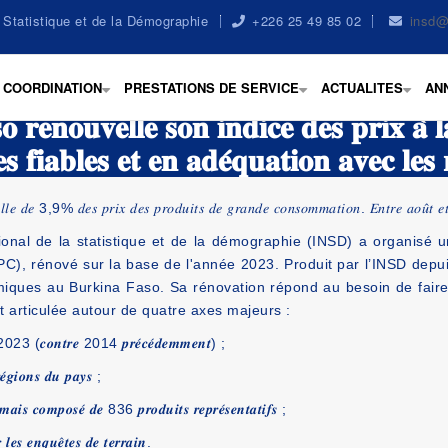
la Statistique et de la Démographie
+226 25 49 85 02
insd@
COORDINATION
PRESTATIONS DE SERVICE
ACTUALITES
AN
+
+
+
𝐨 𝐫𝐞𝐧𝐨𝐮𝐯𝐞𝐥𝐥𝐞 𝐬𝐨𝐧 𝐢𝐧𝐝𝐢𝐜𝐞 𝐝𝐞𝐬 𝐩𝐫𝐢𝐱 𝐚
𝐬 𝐟𝐢𝐚𝐛𝐥𝐞𝐬 𝐞𝐭 𝐞𝐧 𝐚𝐝𝐞́𝐪𝐮𝐚𝐭𝐢𝐨𝐧 𝐚𝐯𝐞𝐜 𝐥𝐞𝐬 𝐫𝐞
𝑒𝑙𝑙𝑒 𝑑𝑒 3,9% 𝑑𝑒𝑠 𝑝𝑟𝑖𝑥 𝑑𝑒𝑠 𝑝𝑟𝑜𝑑𝑢𝑖𝑡𝑠 𝑑𝑒 𝑔𝑟𝑎𝑛𝑑𝑒 𝑐𝑜𝑛𝑠𝑜𝑚𝑚𝑎𝑡𝑖𝑜𝑛. 𝐸𝑛𝑡𝑟𝑒 𝑎𝑜𝑢̂
onal de la statistique et de la démographie (INSD) a organisé u
), rénové sur la base de l'année 2023. Produit par l’INSD depui
nomiques au Burkina Faso. Sa rénovation répond au besoin de fai
t articulée autour de quatre axes majeurs :
𝒆 𝒂̀ 2023 (𝒄𝒐𝒏𝒕𝒓𝒆 2014 𝒑𝒓𝒆́𝒄𝒆́𝒅𝒆𝒎𝒎𝒆𝒏𝒕) ;
𝒆́𝒈𝒊𝒐𝒏𝒔 𝒅𝒖 𝒑𝒂𝒚𝒔 ;
𝒓𝒎𝒂𝒊𝒔 𝒄𝒐𝒎𝒑𝒐𝒔𝒆́ 𝒅𝒆 836 𝒑𝒓𝒐𝒅𝒖𝒊𝒕𝒔 𝒓𝒆𝒑𝒓𝒆́𝒔𝒆𝒏𝒕𝒂𝒕𝒊𝒇𝒔 ;
 𝒍𝒆𝒔 𝒆𝒏𝒒𝒖𝒆̂𝒕𝒆𝒔 𝒅𝒆 𝒕𝒆𝒓𝒓𝒂𝒊𝒏.