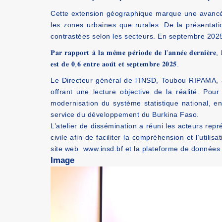
Cette extension géographique marque une avancée 
les zones urbaines que rurales. De la présentati
contrastées selon les secteurs. En septembre 2025,
𝐏𝐚𝐫 𝐫𝐚𝐩𝐩𝐨𝐫𝐭 𝐚̀ 𝐥𝐚 𝐦𝐞̂𝐦𝐞 𝐩𝐞́𝐫𝐢𝐨𝐝𝐞 𝐝𝐞 𝐥'𝐚𝐧𝐧𝐞́𝐞 𝐝𝐞𝐫𝐧𝐢𝐞̀𝐫𝐞,
𝐞𝐬𝐭 𝐝𝐞 𝟎,𝟔 𝐞𝐧𝐭𝐫𝐞 𝐚𝐨𝐮̂𝐭 𝐞𝐭 𝐬𝐞𝐩𝐭𝐞𝐦𝐛𝐫𝐞 𝟐𝟎𝟐𝟓.
Le Directeur général de l’INSD, Toubou RIPAMA, 
offrant une lecture objective de la réalité. Po
modernisation du système statistique national, en
service du développement du Burkina Faso.
L’atelier de dissémination a réuni les acteurs repré
civile afin de faciliter la compréhension et l’util
site web
www.insd.bf
et la plateforme de données
Image