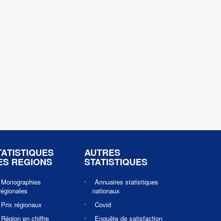
TATISTIQUES
AUTRES
ES REGIONS
STATISTIQUES
Monographies
Annuaires statistiques
régionales
nationaux
Prix régionaux
Covid
Région en chiffre
Enquête de satisfaction