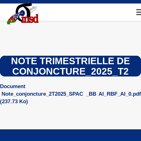
Aller
au
contenu
principal
NOTE TRIMESTRIELLE DE
CONJONCTURE_2025_T2
Document
Note_conjoncture_2T2025_SPAC _BB AI_RBF_AI_0.pdf
(237.73 Ko)