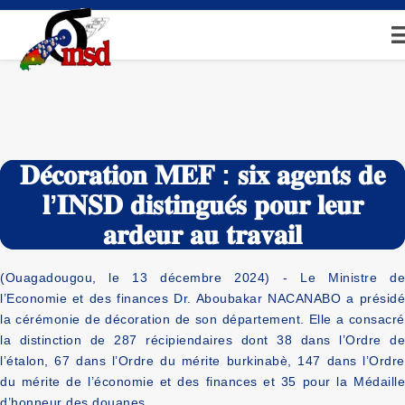
Aller
au
contenu
principal
𝐃𝐞́𝐜𝐨𝐫𝐚𝐭𝐢𝐨𝐧 𝐌𝐄𝐅 : 𝐬𝐢𝐱 𝐚𝐠𝐞𝐧𝐭𝐬 𝐝𝐞
𝐥’𝐈𝐍𝐒𝐃 𝐝𝐢𝐬𝐭𝐢𝐧𝐠𝐮𝐞́𝐬 𝐩𝐨𝐮𝐫 𝐥𝐞𝐮𝐫
𝐚𝐫𝐝𝐞𝐮𝐫 𝐚𝐮 𝐭𝐫𝐚𝐯𝐚𝐢𝐥
(Ouagadougou, le 13 décembre 2024) - Le Ministre de
l’Economie et des finances Dr. Aboubakar NACANABO a présidé
la cérémonie de décoration de son département. Elle a consacré
la distinction de 287 récipiendaires dont 38 dans l’Ordre de
l’étalon, 67 dans l’Ordre du mérite burkinabè, 147 dans l’Ordre
du mérite de l’économie et des finances et 35 pour la Médaille
d’honneur des douanes.