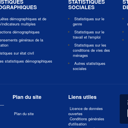
ISTIQUES
STATISTIQUES
S
OGRAPHIQUES
SOCIALES
D
uêtes démographiques et de
Statistiques sur le
/indicateurs multiples
genre
jections démographiques
Statistiques sur le
travail et l'emploi
ensements généraux de la
ation
Statistiques sur les
conditions de vies des
istiques sur état civil
ménages
es statistiques démographiques
Autres statistiques
sociales
Plan du site
Liens utiles
Licence de données
Plan du site
ouvertes
Conditions générales
d'utilisation