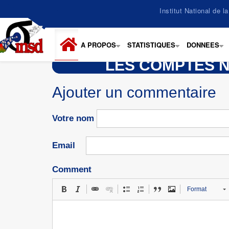
Aller
Institut National de 
au
contenu
principal
A PROPOS
STATISTIQUES
DONNEES
+
+
+
LES COMPTES N
Ajouter un commentaire
Votre nom
Email
Comment
Format