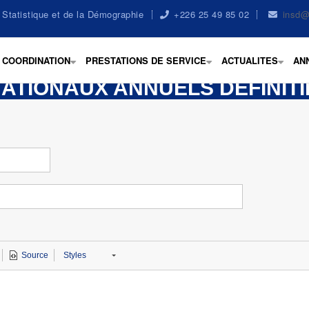
la Statistique et de la Démographie
+226 25 49 85 02
insd@
COORDINATION
PRESTATIONS DE SERVICE
ACTUALITES
AN
+
+
+
ATIONAUX ANNUELS DÉFINITIF
Source
Styles