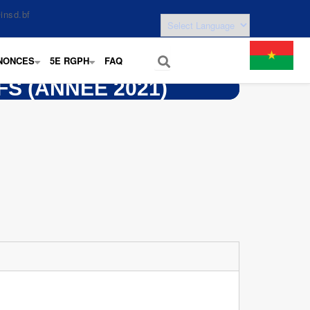
insd.bf
NONCES
5E RGPH
FAQ
+
+
S (ANNÉE 2021)