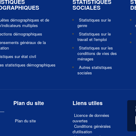
ISTIQUES
STATISTIQUES
S
OGRAPHIQUES
SOCIALES
D
uêtes démographiques et de
Statistiques sur le
/indicateurs multiples
genre
jections démographiques
Statistiques sur le
travail et l'emploi
ensements généraux de la
ation
Statistiques sur les
conditions de vies des
istiques sur état civil
ménages
es statistiques démographiques
Autres statistiques
sociales
Plan du site
Liens utiles
Licence de données
Plan du site
ouvertes
Conditions générales
d'utilisation