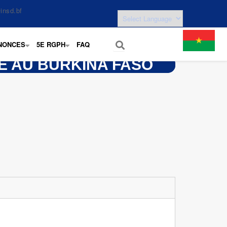
insd.bf
NONCES
5E RGPH
FAQ
+
+
VE AU BURKINA FASO