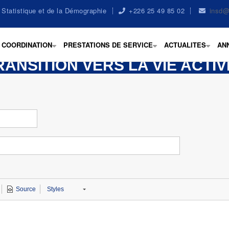
la Statistique et de la Démographie
+226 25 49 85 02
insd@
COORDINATION
PRESTATIONS DE SERVICE
ACTUALITES
AN
+
+
+
ANSITION VERS LA VIE ACTI
Source
Styles