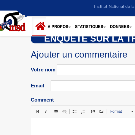
Aller
Institut National de 
au
contenu
principal
A PROPOS
STATISTIQUES
DONNEES
+
+
+
ENQUÊTE SUR LA TR
Ajouter un commentaire
Votre nom
Email
Comment
Format