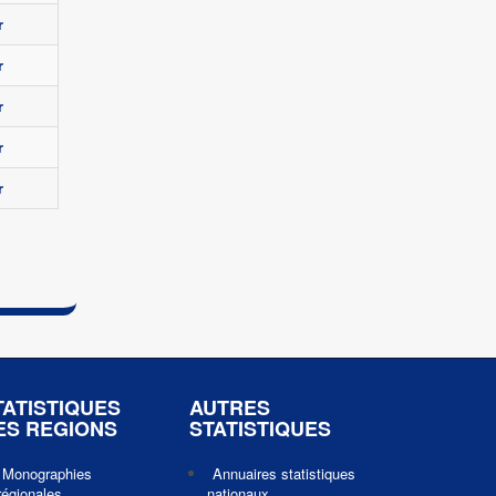
r
r
r
r
r
TATISTIQUES
AUTRES
ES REGIONS
STATISTIQUES
Monographies
Annuaires statistiques
régionales
nationaux