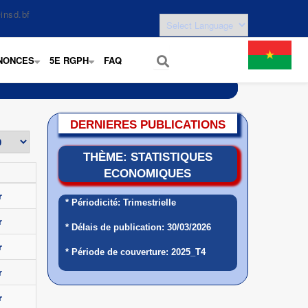
insd.bf
NONCES
5E RGPH
FAQ
+
+
DERNIERES PUBLICATIONS
THÈME: STATISTIQUES
ECONOMIQUES
r
* Périodicité: Trimestrielle
r
* Délais de publication: 30/03/2026
r
* Période de couverture: 2025_T4
r
r