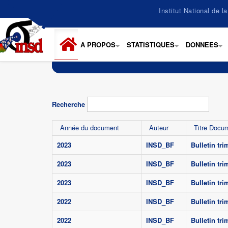
Aller
Institut National de 
au
contenu
principal
A PROPOS
STATISTIQUES
DONNEES
+
+
+
Recherche
Année du document
Auteur
Titre Docu
2023
INSD_BF
Bulletin tr
2023
INSD_BF
Bulletin tr
2023
INSD_BF
Bulletin tr
2022
INSD_BF
Bulletin tr
2022
INSD_BF
Bulletin tr