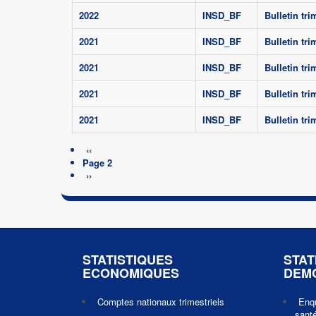
2022
INSD_BF
Bulletin tr
2021
INSD_BF
Bulletin tr
2021
INSD_BF
Bulletin tr
2021
INSD_BF
Bulletin tr
2021
INSD_BF
Bulletin tr
Pagination
Page
‹‹
Page 2
précédente
Page
››
suivante
STATISTIQUES
STAT
ECONOMIQUES
DEM
Comptes nationaux trimestriels
Enq
santé