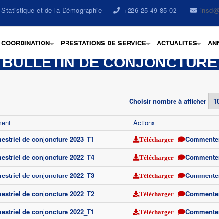
la Statistique et de la Démographie
+226 25 49 85 02
insd@
COORDINATION
PRESTATIONS DE SERVICE
ACTUALITES
AN
+
+
+
BULLETIN DE CONJONCTURE
Choisir nombre à afficher
ment
Actions
imestriel de conjoncture 2023_T1
Commente
Télécharger
imestriel de conjoncture 2022_T4
Commente
Télécharger
imestriel de conjoncture 2022_T3
Commente
Télécharger
imestriel de conjoncture 2022_T2
Commente
Télécharger
imestriel de conjoncture 2022_T1
Commente
Télécharger