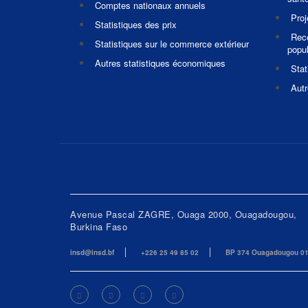
Comptes nationaux annuels
Pro
Statistiques des prix
Rec
Statistiques sur le commerce extérieur
popul
Autres statistiques économiques
Stat
Autr
Avenue Pascal ZAGRE, Ouaga 2000, Ouagadougou,
Burkina Faso
insd@insd.bf
+226 25 49 85 02
BP 374 Ouagadougou 0