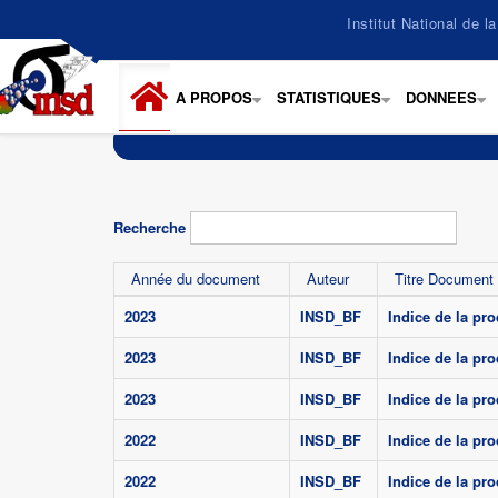
Aller
Institut National de 
au
contenu
principal
A PROPOS
STATISTIQUES
DONNEES
+
+
+
Recherche
Année du document
Auteur
Titre Document
2023
INSD_BF
Indice de la pro
2023
INSD_BF
Indice de la pro
2023
INSD_BF
Indice de la pro
2022
INSD_BF
Indice de la pro
2022
INSD_BF
Indice de la pro