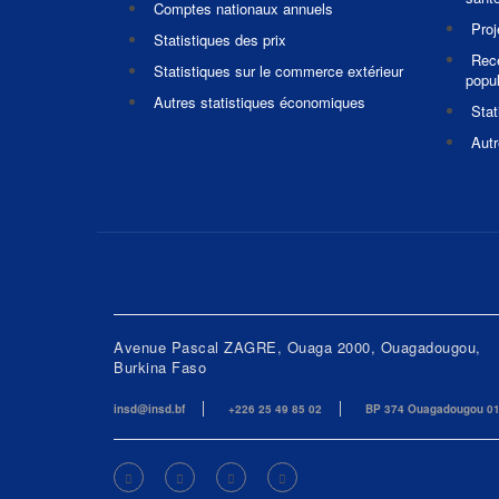
Comptes nationaux annuels
Pro
Statistiques des prix
Rec
Statistiques sur le commerce extérieur
popul
Autres statistiques économiques
Stat
Autr
Avenue Pascal ZAGRE, Ouaga 2000, Ouagadougou,
Burkina Faso
insd@insd.bf
+226 25 49 85 02
BP 374 Ouagadougou 0