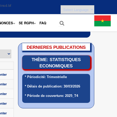
insd.bf
NONCES
5E RGPH
FAQ
+
+
DERNIERES PUBLICATIONS
THÈME: STATISTIQUES
ECONOMIQUES
nter
* Périodicité: Trimestrielle
nter
* Délais de publication: 30/03/2026
nter
* Période de couverture: 2025_T4
nter
nter