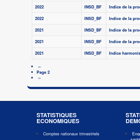
2022
INSD_BF
Indice de la pro
2022
INSD_BF
Indice de la pro
2021
INSD_BF
Indice de la pro
2021
INSD_BF
Indice de la pro
2021
INSD_BF
Indice harmonis
Pagination
Page
‹‹
Page 2
précédente
Page
››
suivante
STATISTIQUES
STAT
ECONOMIQUES
DEM
Comptes nationaux trimestriels
Enq
santé