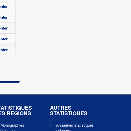
nter
nter
nter
nter
nter
TATISTIQUES
AUTRES
ES REGIONS
STATISTIQUES
Monographies
Annuaires statistiques
régionales
nationaux