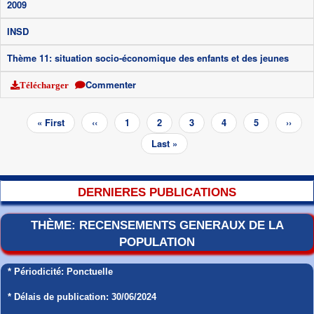
2009
INSD
Thème 11: situation socio-économique des enfants et des jeunes
Commenter
Télécharger
Pagination
Première
« First
Page
‹‹
Page
1
Page
2
Page
3
Page
4
Page
5
Page
››
page
précédente
courante
suivan
Dernière
Last »
page
DERNIERES PUBLICATIONS
THÈME: RECENSEMENTS GENERAUX DE LA
POPULATION
* Périodicité: Ponctuelle
* Délais de publication: 30/06/2024