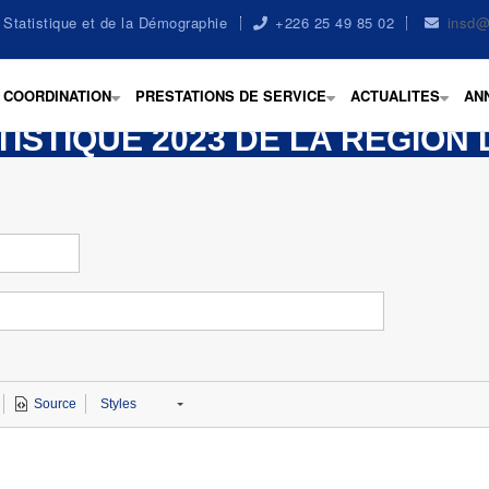
la Statistique et de la Démographie
+226 25 49 85 02
insd@
COORDINATION
PRESTATIONS DE SERVICE
ACTUALITES
AN
+
+
+
TISTIQUE 2023 DE LA RÉGION
Source
Styles