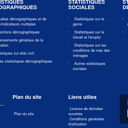
ISTIQUES
STATISTIQUES
S
OGRAPHIQUES
SOCIALES
D
uêtes démographiques et de
Statistiques sur le
/indicateurs multiples
genre
jections démographiques
Statistiques sur le
travail et l'emploi
ensements généraux de la
ation
Statistiques sur les
conditions de vies des
istiques sur état civil
ménages
es statistiques démographiques
Autres statistiques
sociales
Plan du site
Liens utiles
Licence de données
Plan du site
ouvertes
Conditions générales
d'utilisation