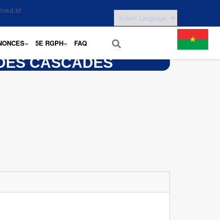
insd.bf
NONCES
5E RGPH
FAQ
+
+
 DES CASCADES