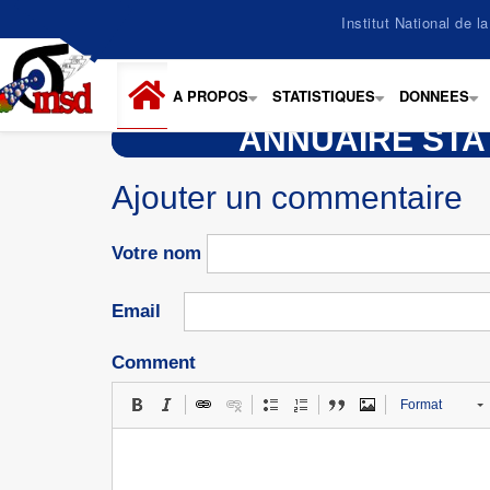
Aller
Institut National de 
au
contenu
principal
A PROPOS
STATISTIQUES
DONNEES
+
+
+
ANNUAIRE STA
Ajouter un commentaire
Votre nom
Email
Comment
Format