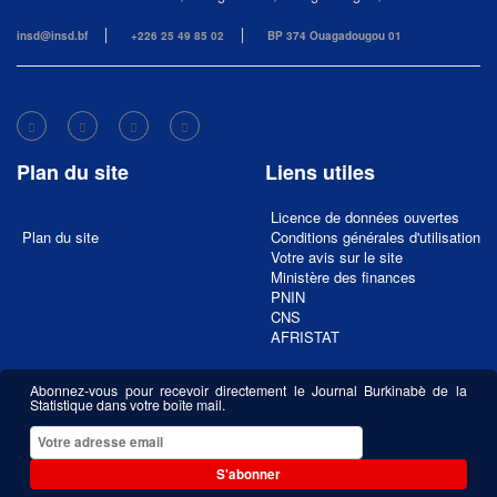
insd@insd.bf
+226 25 49 85 02
BP 374 Ouagadougou 01
Plan du site
Liens utiles
Licence de données ouvertes
Plan du site
Conditions générales d'utilisation
Votre avis sur le site
Ministère des finances
PNIN
CNS
AFRISTAT
Abonnez-vous pour recevoir directement le Journal Burkinabè de la
Statistique dans votre boîte mail.
S'abonner