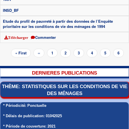
INSD_BF
Etude du profil de pauvreté à partir des données de l’Enquête
prioritaire sur les conditions de vie des ménages de 1994
Commenter
Télécharger
Pagination
Première
« First
Page
‹‹
Page
1
Page
2
Page
3
Page
4
Page
5
Page
6
page
précédente
coura
DERNIERES PUBLICATIONS
THÈME: STATISTIQUES SUR LES CONDITIONS DE VIE
DES MÉNAGES
* Périodicité: Ponctuelle
* Délais de publication: 01042025
* Période de couverture: 2021