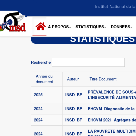
Aller
Institut National de 
au
contenu
principal
A PROPOS
STATISTIQUES
DONNEES
+
+
+
STATISTIQUES
Recherche
Année du
Auteur
Titre Document
document
PRÉVALENCE DE SOUS-A
2025
INSD_BF
L’INSÉCURITÉ ALIMENTAI
2024
INSD_BF
EHCVM_Diagnostic de la 
2024
INSD_BF
EHCVM 2021_Agrégats de
LA PAUVRETÉ MULTIDI
2024
INSD_BF