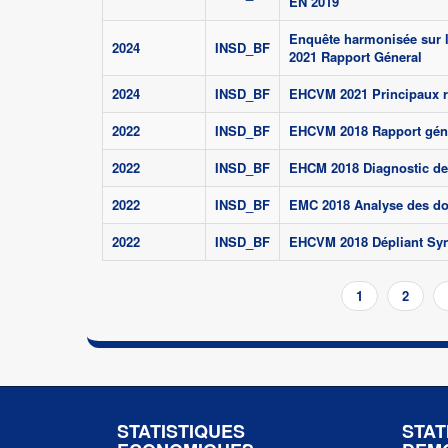
EN 2019
Enquête harmonisée sur l
2024
INSD_BF
2021 Rapport Géneral
2024
INSD_BF
EHCVM 2021 Principaux r
2022
INSD_BF
EHCVM 2018 Rapport gén
2022
INSD_BF
EHCM 2018 Diagnostic de
2022
INSD_BF
EMC 2018 Analyse des d
2022
INSD_BF
EHCVM 2018 Dépliant Synt
Pagination
Page
1
Page
2
courante
STATISTIQUES
STAT