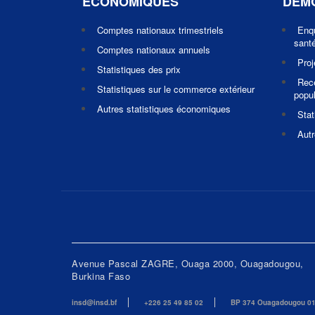
ECONOMIQUES
DEM
Comptes nationaux trimestriels
Enq
santé
Comptes nationaux annuels
Pro
Statistiques des prix
Rec
Statistiques sur le commerce extérieur
popul
Autres statistiques économiques
Stat
Autr
Avenue Pascal ZAGRE, Ouaga 2000, Ouagadougou,
Burkina Faso
insd@insd.bf
+226 25 49 85 02
BP 374 Ouagadougou 0