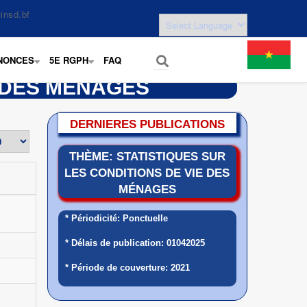
insd.bf
NONCES
5E RGPH
FAQ
+
+
E DES MENAGES
DERNIERES PUBLICATIONS
THÈME: STATISTIQUES SUR
LES CONDITIONS DE VIE DES
MÉNAGES
* Périodicité: Ponctuelle
* Délais de publication: 01042025
* Période de couverture: 2021