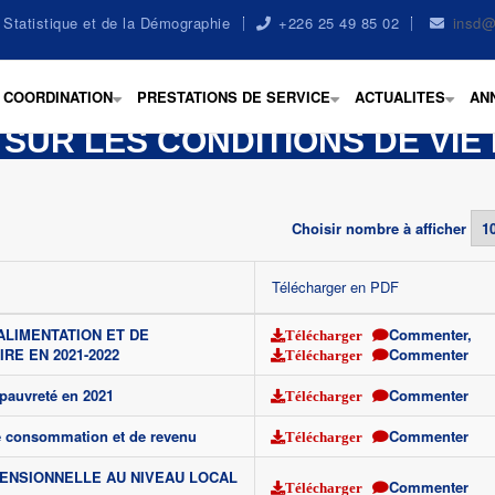
la Statistique et de la Démographie
+226 25 49 85 02
insd@
COORDINATION
PRESTATIONS DE SERVICE
ACTUALITES
AN
+
+
+
 SUR LES CONDITIONS DE VI
Choisir nombre à afficher
Télécharger en PDF
LIMENTATION ET DE
Commenter
,
Télécharger
RE EN 2021-2022
Commenter
Télécharger
pauvreté en 2021
Commenter
Télécharger
 consommation et de revenu
Commenter
Télécharger
MENSIONNELLE AU NIVEAU LOCAL
Commenter
Télécharger