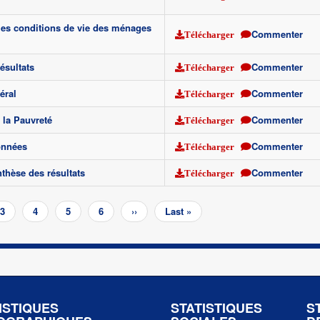
es conditions de vie des ménages
Commenter
Télécharger
ésultats
Commenter
Télécharger
éral
Commenter
Télécharger
 la Pauvreté
Commenter
Télécharger
onnées
Commenter
Télécharger
hèse des résultats
Commenter
Télécharger
Page
3
Page
4
Page
5
Page
6
Page
››
Dernière
Last »
suivante
page
ISTIQUES
STATISTIQUES
S