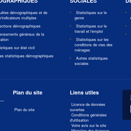
OGRAPHIQUES
SOCIALES
D
uêtes démographiques et de
Statistiques sur le
/indicateurs multiples
genre
jections démographiques
Statistiques sur le
travail et l'emploi
ensements généraux de la
ation
Statistiques sur les
conditions de vies des
istiques sur état civil
ménages
es statistiques démographiques
Autres statistiques
sociales
Plan du site
Liens utiles
Licence de données
Plan du site
ouvertes
Conditions générales
d'utilisation
Votre avis sur le site
1
Ministère des finances