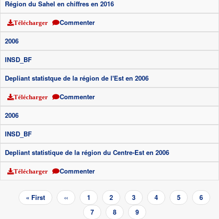
Région du Sahel en chiffres en 2016
Commenter
Télécharger
2006
INSD_BF
Depliant statistque de la région de l'Est en 2006
Commenter
Télécharger
2006
INSD_BF
Depliant statistique de la région du Centre-Est en 2006
Commenter
Télécharger
Pagination
Première
« First
Page
‹‹
Page
1
Page
2
Page
3
Page
4
Page
5
Page
6
page
précédente
Page
7
Page
8
Page
9