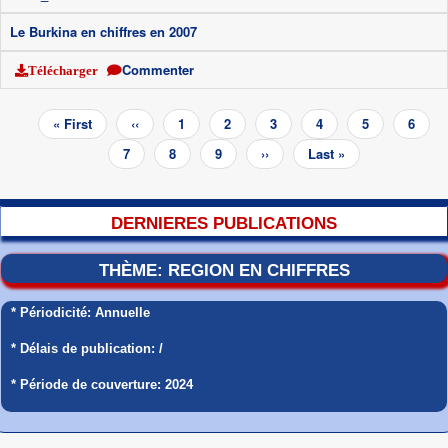
Le Burkina en chiffres en 2007
Commenter
Télécharger
Pagination
Première
« First
Page
‹‹
Page
1
Page
2
Page
3
Page
4
Page
5
Page
6
page
précédente
Page
7
Page
8
Page
9
Page
››
Dernière
Last »
courante
suivante
page
DERNIERES PUBLICATIONS
THÈME: REGION EN CHIFFRES
* Périodicité: Annuelle
* Délais de publication: /
* Période de couverture: 2024