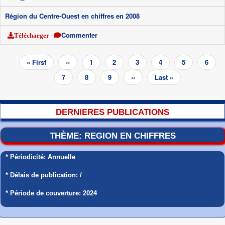
Région du Centre-Ouest en chiffres en 2008
Commenter
Télécharger
Pagination
Première
« First
Page
‹‹
Page
1
Page
2
Page
3
Page
4
Page
5
Page
6
page
précédente
coura
Page
7
Page
8
Page
9
Page
››
Dernière
Last »
suivante
page
DERNIERES PUBLICATIONS
THÈME: REGION EN CHIFFRES
* Périodicité: Annuelle
* Délais de publication: /
* Période de couverture: 2024