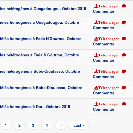
Télécharger
ries hétérogènes à Ouagadougou, Octobre 2019
Commenter
riétés homogènes à Ouagadougou, Octobre
Télécharger
Commenter
riétés homogènes à Fada N'Gourma, Octobre
Télécharger
Commenter
ies hétérogènes à Fada N'Gourma, Octobre
Télécharger
Commenter
ies hétérogènes à Bobo-Dioulasso, Octobre
Télécharger
Commenter
riétés homogènes à Bobo-Dioulasso, Octobre
Télécharger
Commenter
Télécharger
iétés homogènes à Dori, Octobre 2019
Commenter
e
Page
1
Page
2
Page
3
Page
4
Page
››
Dernière
Last »
édente
courante
suivante
page