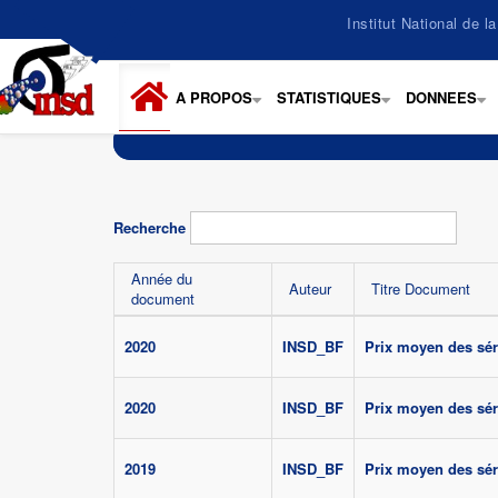
Aller
Institut National de 
au
contenu
principal
A PROPOS
STATISTIQUES
DONNEES
+
+
+
Recherche
Année du
Auteur
Titre Document
document
2020
INSD_BF
Prix moyen des sér
2020
INSD_BF
Prix moyen des sér
2019
INSD_BF
Prix moyen des sér