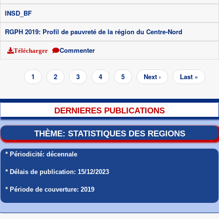
INSD_BF
RGPH 2019: Profil de pauvreté de la région du Centre-Nord
Commenter
Télécharger
Pagination
Page
1
Page
2
Page
3
Page
4
Page
5
Page
Next ›
Dernière
Last »
courante
suivante
page
DERNIERES PUBLICATIONS
THÈME: STATISTIQUES DES REGIONS
* Périodicité: décennale
* Délais de publication: 15/12/2023
* Période de couverture: 2019